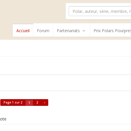
Accueil
Forum
Partenariats
Prix Polars Pourpre
Page 1 sur 2
2
›
1
ote