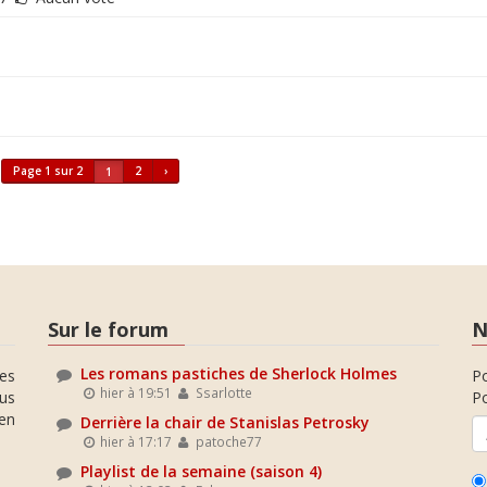
Page 1 sur 2
2
›
1
Sur le forum
N
Les romans pastiches de Sherlock Holmes
es
P
hier à 19:51
Ssarlotte
ous
Po
en
Derrière la chair de Stanislas Petrosky
hier à 17:17
patoche77
Playlist de la semaine (saison 4)