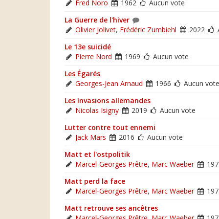
Fred Noro
1962
Aucun vote
La Guerre de l'hiver
Olivier Jolivet
,
Frédéric Zumbiehl
2022
Le 13e suicidé
Pierre Nord
1969
Aucun vote
Les Égarés
Georges-Jean Arnaud
1966
Aucun vot
Les Invasions allemandes
Nicolas Isigny
2019
Aucun vote
Lutter contre tout ennemi
Jack Mars
2016
Aucun vote
Matt et l'ostpolitik
Marcel-Georges Prêtre
,
Marc Waeber
19
Matt perd la face
Marcel-Georges Prêtre
,
Marc Waeber
19
Matt retrouve ses ancêtres
Marcel-Georges Prêtre
,
Marc Waeber
19