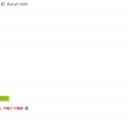
4
Aucun vote
6.5/10
e, 1961-1969