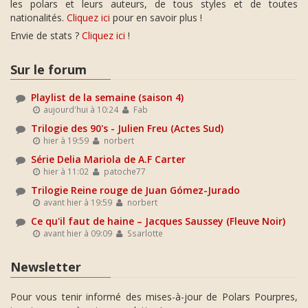
les polars et leurs auteurs, de tous styles et de toutes
nationalités.
Cliquez ici
pour en savoir plus !
Envie de stats ?
Cliquez ici
!
Sur le forum
Playlist de la semaine (saison 4)
aujourd'hui à 10:24
Fab
Trilogie des 90's - Julien Freu (Actes Sud)
hier à 19:59
norbert
Série Delia Mariola de A.F Carter
hier à 11:02
patoche77
Trilogie Reine rouge de Juan Gómez-Jurado
avant hier à 19:59
norbert
Ce qu'il faut de haine – Jacques Saussey (Fleuve Noir)
avant hier à 09:09
Ssarlotte
Newsletter
Pour vous tenir informé des mises-à-jour de Polars Pourpres,