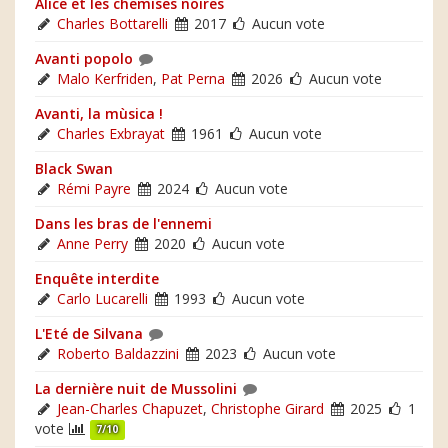
Alice et les chemises noires
Charles Bottarelli
2017
Aucun vote
Avanti popolo
Malo Kerfriden
,
Pat Perna
2026
Aucun vote
Avanti, la mùsica !
Charles Exbrayat
1961
Aucun vote
Black Swan
Rémi Payre
2024
Aucun vote
Dans les bras de l'ennemi
Anne Perry
2020
Aucun vote
Enquête interdite
Carlo Lucarelli
1993
Aucun vote
L'Eté de Silvana
Roberto Baldazzini
2023
Aucun vote
La dernière nuit de Mussolini
Jean-Charles Chapuzet
,
Christophe Girard
2025
1
vote
7/10