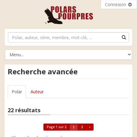
Connexion
Recherche avancée
Polar
Auteur
22 résultats
Page 1 sur 2
2
›
1