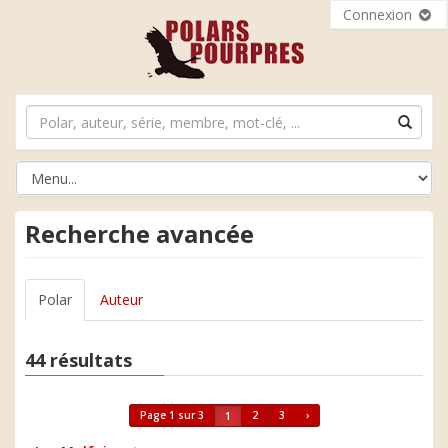
Connexion
Recherche avancée
Polar
Auteur
44 résultats
Page 1 sur 3
2
3
›
1