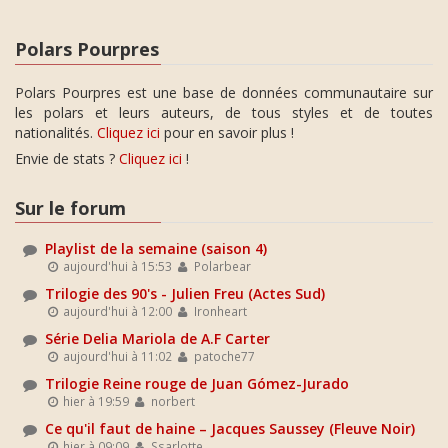
Polars Pourpres
Polars Pourpres est une base de données communautaire sur
les polars et leurs auteurs, de tous styles et de toutes
nationalités.
Cliquez ici
pour en savoir plus !
Envie de stats ?
Cliquez ici
!
Sur le forum
Playlist de la semaine (saison 4)
aujourd'hui à 15:53
Polarbear
Trilogie des 90's - Julien Freu (Actes Sud)
aujourd'hui à 12:00
Ironheart
Série Delia Mariola de A.F Carter
aujourd'hui à 11:02
patoche77
Trilogie Reine rouge de Juan Gómez-Jurado
hier à 19:59
norbert
Ce qu'il faut de haine – Jacques Saussey (Fleuve Noir)
hier à 09:09
Ssarlotte