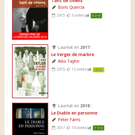
Tant de chiens
Boris Quercia
2015
5 votes
8.2/10
Lauréat en
2017
:
Le Verger de marbre
Alex Taylor
2015
12 votes
6.5/10
Lauréat en
2018
:
Le Diable en personne
Peter Farris
2017
10 votes
7.7/10