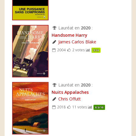
Lauréat en
2020
:
Handsome Harry
James Carlos Blake
2004
2 votes
7/10
Lauréat en
2020
:
Nuits Appalaches
Chris Offutt
2018
11 votes
8.5/10