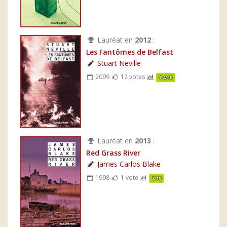
Lauréat en
2012
:
Les Fantômes de Belfast
Stuart Neville
2009
12 votes
7.4/10
Lauréat en
2013
:
Red Grass River
James Carlos Blake
1998
1 vote
7/10