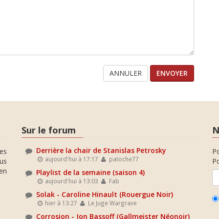
ANNULER
Sur le forum
N
Derrière la chair de Stanislas Petrosky
es
P
aujourd'hui à 17:17
patoche77
ous
Po
en
Playlist de la semaine (saison 4)
aujourd'hui à 13:03
Fab
Solak - Caroline Hinault (Rouergue Noir)
hier à 13:27
Le Juge Wargrave
Corrosion - Jon Bassoff (Gallmeister Néonoir)