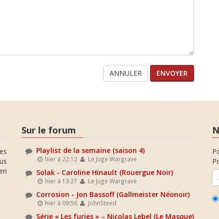
ANNULER
Sur le forum
N
Playlist de la semaine (saison 4)
es
P
hier à 22:12
Le Juge Wargrave
ous
Po
en
Solak - Caroline Hinault (Rouergue Noir)
hier à 13:27
Le Juge Wargrave
Corrosion - Jon Bassoff (Gallmeister Néonoir)
hier à 09:56
JohnSteed
Série « Les furies » – Nicolas Lebel (Le Masque)