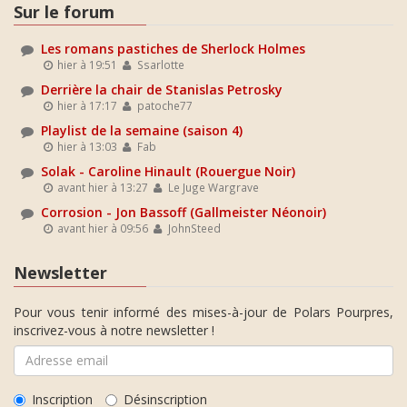
Sur le forum
Les romans pastiches de Sherlock Holmes
hier à 19:51
Ssarlotte
Derrière la chair de Stanislas Petrosky
hier à 17:17
patoche77
Playlist de la semaine (saison 4)
hier à 13:03
Fab
Solak - Caroline Hinault (Rouergue Noir)
avant hier à 13:27
Le Juge Wargrave
Corrosion - Jon Bassoff (Gallmeister Néonoir)
avant hier à 09:56
JohnSteed
Newsletter
Pour vous tenir informé des mises-à-jour de Polars Pourpres,
inscrivez-vous à notre newsletter !
Inscription
Désinscription