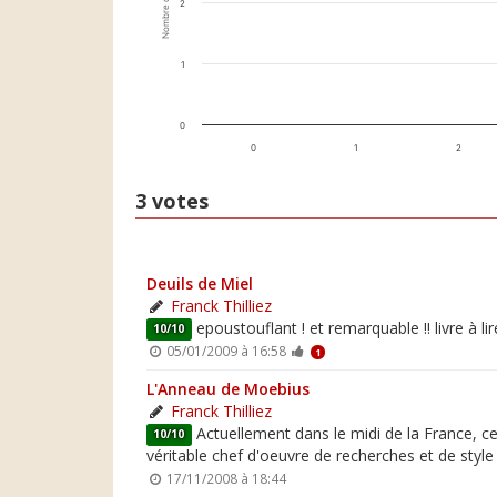
Nombre de votes
2
1
0
0
1
2
3 votes
Deuils de Miel
Franck Thilliez
epoustouflant ! et remarquable !! livre à l
10/10
05/01/2009 à 16:58
1
L'Anneau de Moebius
Franck Thilliez
Actuellement dans le midi de la France, ce q
10/10
véritable chef d'oeuvre de recherches et de style
17/11/2008 à 18:44