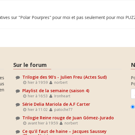
atives sur "Polar Pourpres" pour moi et pas seulement pour moi PUZ
Sur le forum
N
Trilogie des 90's - Julien Freu (Actes Sud)
es
P
hier à 19:59
norbert
ous
Po
en
Playlist de la semaine (saison 4)
hier à 16:53
Ironheart
Série Delia Mariola de A.F Carter
hier à 11:02
patoche77
Trilogie Reine rouge de Juan Gómez-Jurado
avant hier à 19:59
norbert
Ce qu'il faut de haine – Jacques Saussey