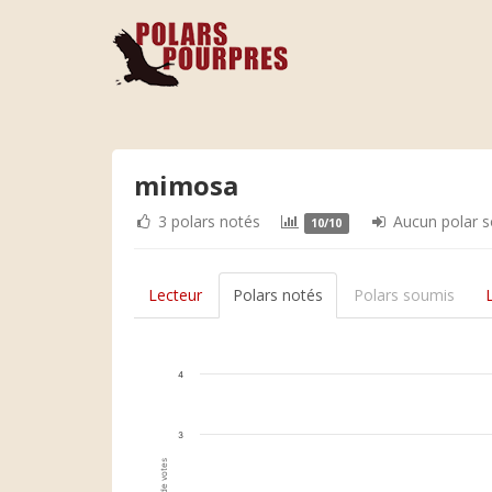
mimosa
3 polars notés
Aucun polar 
10/10
Lecteur
Polars notés
Polars soumis
4
3