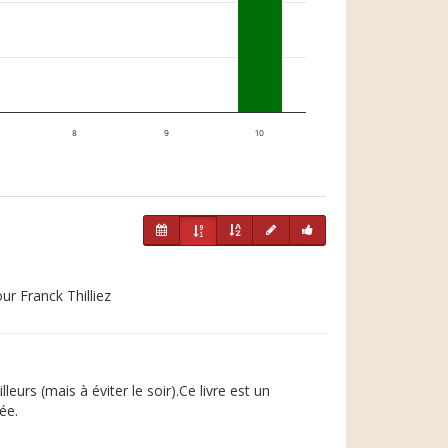
8
9
10
ur Franck Thilliez
eurs (mais à éviter le soir).Ce livre est un
ée.