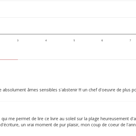
3
4
5
6
7
ire absolument âmes sensibles s'abstenir !!! un chef d'oeuvre de plus po
ui me permet de lire ce livre au soleil sur la plage heureusement d'aill
 d'écriture, un vrai moment de pur plaisir, mon coup de coeur de l'ann