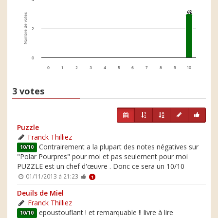
3
3
Nombre de votes
2
0
0
1
2
3
4
5
6
7
8
9
10
3 votes
Puzzle
Franck Thilliez
Contrairement a la plupart des notes négatives sur
10/10
"Polar Pourpres" pour moi et pas seulement pour moi
PUZZLE est un chef d'œuvre . Donc ce sera un 10/10
01/11/2013 à 21:23
1
Deuils de Miel
Franck Thilliez
epoustouflant ! et remarquable !! livre à lire
10/10