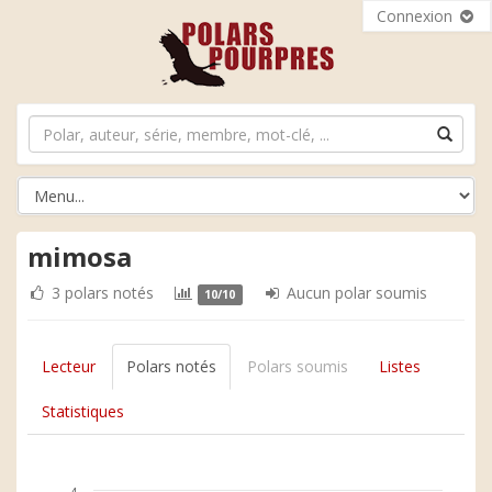
Connexion
mimosa
3 polars notés
Aucun polar soumis
10/10
Lecteur
Polars notés
Polars soumis
Listes
Statistiques
4