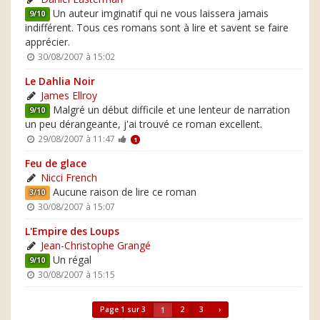
Un auteur imginatif qui ne vous laissera jamais
9/10
indifférent. Tous ces romans sont à lire et savent se faire
apprécier.
30/08/2007 à 15:02
Le Dahlia Noir
James Ellroy
Malgré un début difficile et une lenteur de narration
9/10
un peu dérangeante, j'ai trouvé ce roman excellent.
29/08/2007 à 11:47
1
Feu de glace
Nicci French
Aucune raison de lire ce roman
3/10
30/08/2007 à 15:07
L'Empire des Loups
Jean-Christophe Grangé
Un régal
9/10
30/08/2007 à 15:15
Page 1 sur 3
2
3
›
1