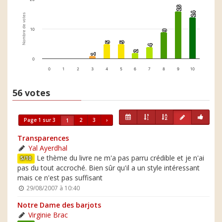
16
16
14
14
Nombre de votes
10
9
9
5
5
5
5
4
4
2
2
1
1
0
0
1
2
3
4
5
6
7
8
9
10
56 votes
Page 1 sur 3
2
3
›
1
Transparences
Yal Ayerdhal
Le thème du livre ne m'a pas parru crédible et je n'ai
5/10
pas du tout accroché. Bien sûr qu'il a un style intéressant
mais ce n'est pas suffisant
29/08/2007 à 10:40
Notre Dame des barjots
Virginie Brac