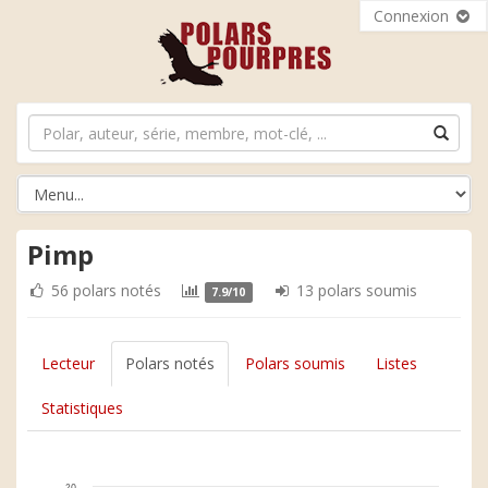
Connexion
Pimp
56 polars notés
13 polars soumis
7.9/10
Lecteur
Polars notés
Polars soumis
Listes
Statistiques
20