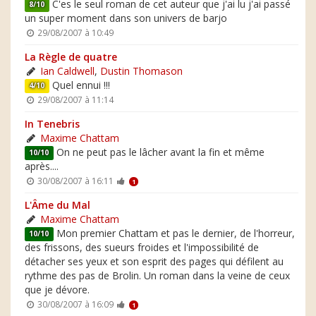
C'es le seul roman de cet auteur que j'ai lu j'ai passé
8/10
un super moment dans son univers de barjo
29/08/2007 à 10:49
La Règle de quatre
Ian Caldwell
,
Dustin Thomason
Quel ennui !!!
4/10
29/08/2007 à 11:14
In Tenebris
Maxime Chattam
On ne peut pas le lâcher avant la fin et même
10/10
après....
30/08/2007 à 16:11
1
L'Âme du Mal
Maxime Chattam
Mon premier Chattam et pas le dernier, de l'horreur,
10/10
des frissons, des sueurs froides et l'impossibilité de
détacher ses yeux et son esprit des pages qui défilent au
rythme des pas de Brolin. Un roman dans la veine de ceux
que je dévore.
30/08/2007 à 16:09
1