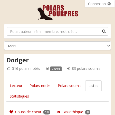
Connexion
Dodger
516 polars notés
83 polars soumis
7.6/10
Lecteur
Polars notés
Polars soumis
Listes
Statistiques
Coups de coeur
Bibliothèque
18
0