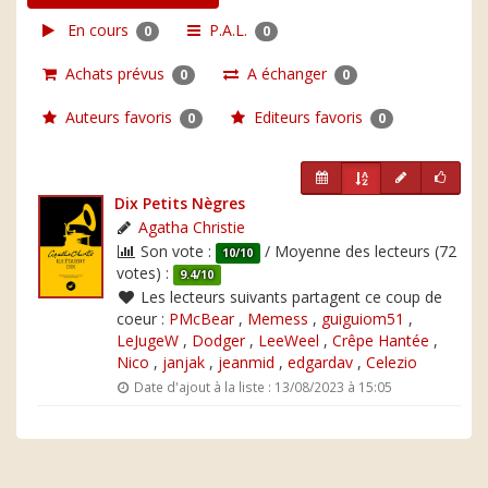
En cours
P.A.L.
0
0
Achats prévus
A échanger
0
0
Auteurs favoris
Editeurs favoris
0
0
Dix Petits Nègres
Agatha Christie
Son vote :
/ Moyenne des lecteurs (72
10/10
votes) :
9.4/10
Les lecteurs suivants partagent ce coup de
coeur :
PMcBear
,
Memess
,
guiguiom51
,
LeJugeW
,
Dodger
,
LeeWeel
,
Crêpe Hantée
,
Nico
,
janjak
,
jeanmid
,
edgardav
,
Celezio
Date d'ajout à la liste : 13/08/2023 à 15:05