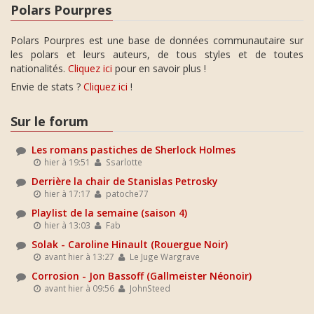
Polars Pourpres
Polars Pourpres est une base de données communautaire sur
les polars et leurs auteurs, de tous styles et de toutes
nationalités.
Cliquez ici
pour en savoir plus !
Envie de stats ?
Cliquez ici
!
Sur le forum
Les romans pastiches de Sherlock Holmes
hier à 19:51
Ssarlotte
Derrière la chair de Stanislas Petrosky
hier à 17:17
patoche77
Playlist de la semaine (saison 4)
hier à 13:03
Fab
Solak - Caroline Hinault (Rouergue Noir)
avant hier à 13:27
Le Juge Wargrave
Corrosion - Jon Bassoff (Gallmeister Néonoir)
avant hier à 09:56
JohnSteed