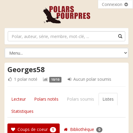
Connexion
Georges58
1 polar noté
Aucun polar soumis
10/10
Lecteur
Polars notés
Polars soumis
Listes
Statistiques
Coups de coeur
Bibliothèque
1
0