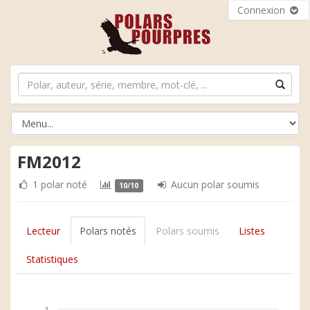
Connexion
FM2012
1 polar noté
Aucun polar soumis
10/10
Lecteur
Polars notés
Polars soumis
Listes
Statistiques
2