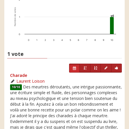
Nombre de votes
1
1
1
0
0
1
2
3
4
5
6
7
8
9
10
1 vote
Charade
Laurent Loison
Des meurtres déroutants, une intrigue passionnante,
10/10
une écriture simple et fluide, des personnages complexes
au niveau psychologique et une tension bien soutenue du
début à la fin. Ajoutez à cela un bon rebondissement et
voilà une bonne recette pour un polar comme on les aime !
J'ai adoré le principe des charades à chaque meurtre.
Evidemment il y a du suspens et on est suspendu au livre,
mais je dirais que c'est quand même l'objectif d'un thriller,