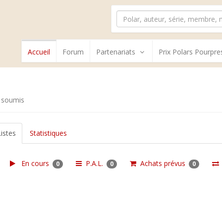
Accueil
Forum
Partenariats
Prix Polars Pourpre
 soumis
Listes
Statistiques
En cours
P.A.L.
Achats prévus
0
0
0