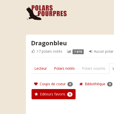
Dragonbleu
17 polars notés
Aucun polar
7.4/10
Lecteur
Polars notés
Polars soumis
Coups de coeur
Bibliothèque
0
0
Editeurs favoris
0