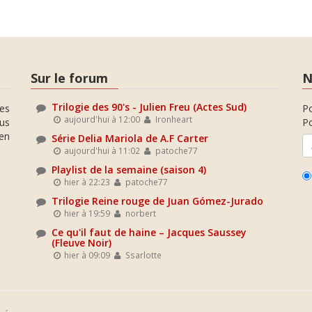
Sur le forum
N
Trilogie des 90's - Julien Freu (Actes Sud)
es
P
aujourd'hui à 12:00
Ironheart
ous
Po
en
Série Delia Mariola de A.F Carter
aujourd'hui à 11:02
patoche77
Playlist de la semaine (saison 4)
hier à 22:23
patoche77
Trilogie Reine rouge de Juan Gómez-Jurado
hier à 19:59
norbert
Ce qu'il faut de haine – Jacques Saussey
(Fleuve Noir)
hier à 09:09
Ssarlotte