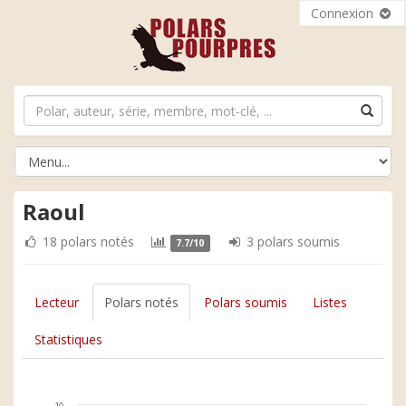
Connexion
Raoul
18 polars notés
3 polars soumis
7.7/10
Lecteur
Polars notés
Polars soumis
Listes
Statistiques
10