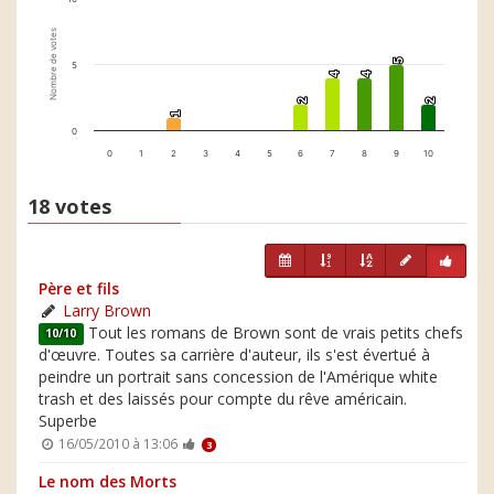
Nombre de votes
5
5
5
4
4
4
4
2
2
2
2
1
1
0
0
1
2
3
4
5
6
7
8
9
10
18 votes
Père et fils
Larry Brown
Tout les romans de Brown sont de vrais petits chefs
10/10
d'œuvre. Toutes sa carrière d'auteur, ils s'est évertué à
peindre un portrait sans concession de l'Amérique white
trash et des laissés pour compte du rêve américain.
Superbe
16/05/2010 à 13:06
3
Le nom des Morts