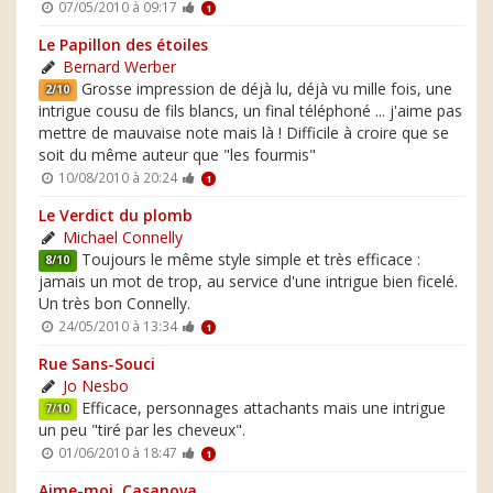
07/05/2010 à 09:17
1
Le Papillon des étoiles
Bernard Werber
Grosse impression de déjà lu, déjà vu mille fois, une
2/10
intrigue cousu de fils blancs, un final téléphoné ... j'aime pas
mettre de mauvaise note mais là ! Difficile à croire que se
soit du même auteur que "les fourmis"
10/08/2010 à 20:24
1
Le Verdict du plomb
Michael Connelly
Toujours le même style simple et très efficace :
8/10
jamais un mot de trop, au service d'une intrigue bien ficelé.
Un très bon Connelly.
24/05/2010 à 13:34
1
Rue Sans-Souci
Jo Nesbo
Efficace, personnages attachants mais une intrigue
7/10
un peu "tiré par les cheveux".
01/06/2010 à 18:47
1
Aime-moi, Casanova