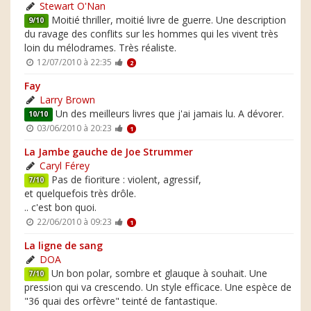
Stewart O'Nan
Moitié thriller, moitié livre de guerre. Une description
9/10
du ravage des conflits sur les hommes qui les vivent très
loin du mélodrames. Très réaliste.
12/07/2010 à 22:35
2
Fay
Larry Brown
Un des meilleurs livres que j'ai jamais lu. A dévorer.
10/10
03/06/2010 à 20:23
1
La Jambe gauche de Joe Strummer
Caryl Férey
Pas de fioriture : violent, agressif,
7/10
et quelquefois très drôle.
.. c'est bon quoi.
22/06/2010 à 09:23
1
La ligne de sang
DOA
Un bon polar, sombre et glauque à souhait. Une
7/10
pression qui va crescendo. Un style efficace. Une espèce de
"36 quai des orfèvre" teinté de fantastique.