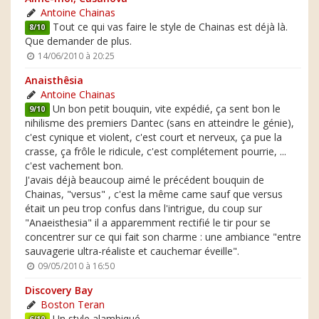
Antoine Chainas
Tout ce qui vas faire le style de Chainas est déjà là.
8/10
Que demander de plus.
14/06/2010 à 20:25
Anaisthêsia
Antoine Chainas
Un bon petit bouquin, vite expédié, ça sent bon le
9/10
nihilisme des premiers Dantec (sans en atteindre le génie),
c'est cynique et violent, c'est court et nerveux, ça pue la
crasse, ça frôle le ridicule, c'est complétement pourrie, ...
c'est vachement bon.
J'avais déjà beaucoup aimé le précédent bouquin de
Chainas, "versus" , c'est la même came sauf que versus
était un peu trop confus dans l'intrigue, du coup sur
"Anaeisthesia" il a apparemment rectifié le tir pour se
concentrer sur ce qui fait son charme : une ambiance "entre
sauvagerie ultra-réaliste et cauchemar éveille".
09/05/2010 à 16:50
Discovery Bay
Boston Teran
Un style alambiqué.