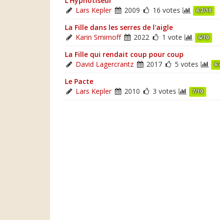
L'Hypnotiseur
Lars Kepler
2009
16 votes
6.2/10
La Fille dans les serres de l'aigle
Karin Smirnoff
2022
1 vote
6/10
La Fille qui rendait coup pour coup
David Lagercrantz
2017
5 votes
6.
Le Pacte
Lars Kepler
2010
3 votes
7/10