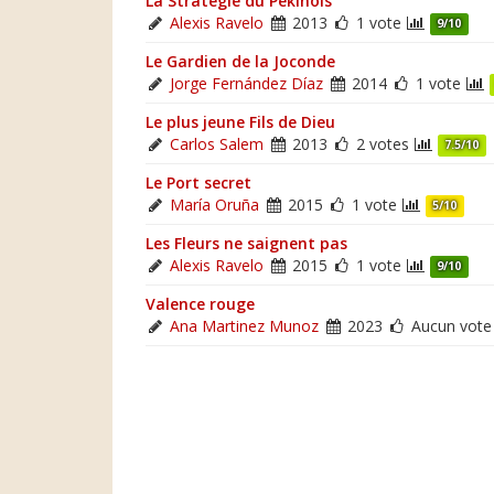
La Stratégie du Pékinois
Alexis Ravelo
2013
1 vote
9/10
Le Gardien de la Joconde
Jorge Fernández Díaz
2014
1 vote
Le plus jeune Fils de Dieu
Carlos Salem
2013
2 votes
7.5/10
Le Port secret
María Oruña
2015
1 vote
5/10
Les Fleurs ne saignent pas
Alexis Ravelo
2015
1 vote
9/10
Valence rouge
Ana Martinez Munoz
2023
Aucun vote