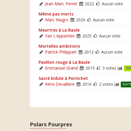
Jean-Marc Perret
2022
Aucun vote
Même pas morts
Marc Magro
2020
Aucun vote
Meurtres à La Baule
Yan L'Appartien
2025
Aucun vote
Mortelles ambitions
Patrick Philippart
2012
Aucun vote
Pavillon rouge à La Baule
Emmanuel Grand
2015
3 votes
7/1
Sacré bidule à Pornichet
Rémi Devallière
2016
2 votes
9.5/1
Polars Pourpres