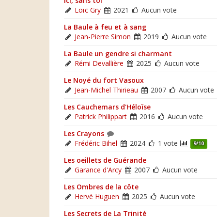
Ici, sans toi
Loïc Gry
2021
Aucun vote
La Baule à feu et à sang
Jean-Pierre Simon
2019
Aucun vote
La Baule un gendre si charmant
Rémi Devallière
2025
Aucun vote
Le Noyé du fort Vasoux
Jean-Michel Thirieau
2007
Aucun vote
Les Cauchemars d'Héloïse
Patrick Philippart
2016
Aucun vote
Les Crayons
Frédéric Bihel
2024
1 vote
9/10
Les oeillets de Guérande
Garance d'Arcy
2007
Aucun vote
Les Ombres de la côte
Hervé Huguen
2025
Aucun vote
Les Secrets de La Trinité