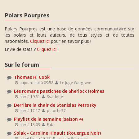
Polars Pourpres
Polars Pourpres est une base de données communautaire sur
les polars et leurs auteurs, de tous styles et de toutes
nationalités.
Cliquez ici
pour en savoir plus !
Envie de stats ?
Cliquez ici
!
Sur le forum
Thomas H. Cook
aujourd'hui à 09:58
Le Juge Wargrave
Les romans pastiches de Sherlock Holmes
hier à 19:51
Ssarlotte
Derrière la chair de Stanislas Petrosky
hier à 17:17
patoche77
Playlist de la semaine (saison 4)
hier à 13:03
Fab
Solak - Caroline Hinault (Rouergue Noir)
avant hier à 13:27
Le Juge Wargrave