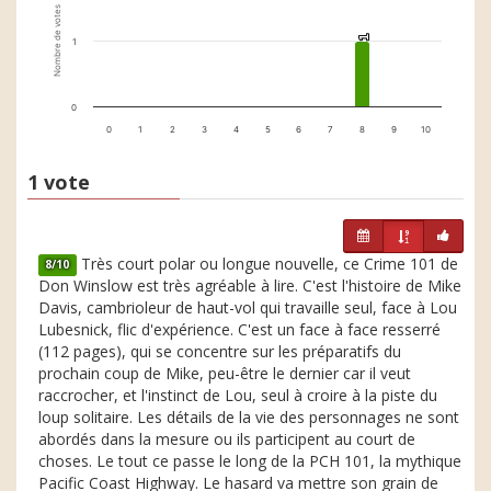
Nombre de votes
1
1
1
0
0
1
2
3
4
5
6
7
8
9
10
1 vote
Très court polar ou longue nouvelle, ce Crime 101 de
8/10
Don Winslow est très agréable à lire. C'est l'histoire de Mike
Davis, cambrioleur de haut-vol qui travaille seul, face à Lou
Lubesnick, flic d'expérience. C'est un face à face resserré
(112 pages), qui se concentre sur les préparatifs du
prochain coup de Mike, peu-être le dernier car il veut
raccrocher, et l'instinct de Lou, seul à croire à la piste du
loup solitaire. Les détails de la vie des personnages ne sont
abordés dans la mesure ou ils participent au court de
choses. Le tout ce passe le long de la PCH 101, la mythique
Pacific Coast Highway. Le hasard va mettre son grain de