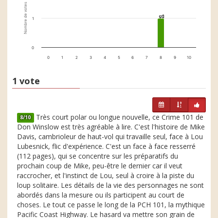
Nombre de votes
1
1
1
0
0
1
2
3
4
5
6
7
8
9
10
1 vote
Très court polar ou longue nouvelle, ce Crime 101 de
8/10
Don Winslow est très agréable à lire. C'est l'histoire de Mike
Davis, cambrioleur de haut-vol qui travaille seul, face à Lou
Lubesnick, flic d'expérience. C'est un face à face resserré
(112 pages), qui se concentre sur les préparatifs du
prochain coup de Mike, peu-être le dernier car il veut
raccrocher, et l'instinct de Lou, seul à croire à la piste du
loup solitaire. Les détails de la vie des personnages ne sont
abordés dans la mesure ou ils participent au court de
choses. Le tout ce passe le long de la PCH 101, la mythique
Pacific Coast Highway. Le hasard va mettre son grain de