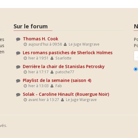
Sur le forum
N
Thomas H. Cook
es
P
aujourd'hui à 09:58
Le Juge Wargrave
ous
Po
en
Les romans pastiches de Sherlock Holmes
hier à 19:51
Ssarlotte
Derrière la chair de Stanislas Petrosky
hier à 17:17
patoche77
Playlist de la semaine (saison 4)
hier à 13:03
Fab
Solak - Caroline Hinault (Rouergue Noir)
avant hier à 13:27
Le Juge Wargrave
vés.