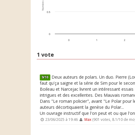
Nombre de votes
0.5
0
0
1
2
1 vote
Deux auteurs de polars. Un duo. Pierre (Lou
9/10
faut qu'ça saigne et la série de Sim pour le second
Boileau et Narcejac livrent un intéressant essais s
intrigues et des excellentes. Des Mauvais romanc
Dans "Le roman policier", avant "Le Polar pour le
auteurs décortiquaient la genèse du Polar...
Un ouvrage instructif que l'on peut et ou que l'o
23/06/2025 à 19:46
Max
(901 votes, 8.1/10 de m