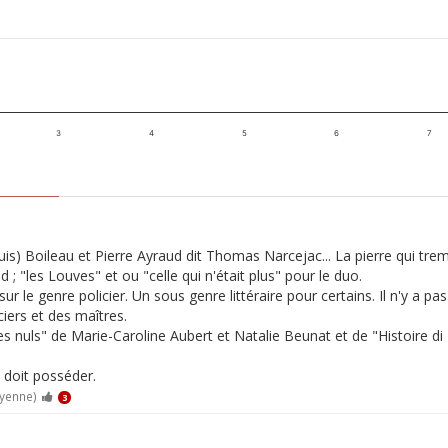
3
4
5
6
7
is) Boileau et Pierre Ayraud dit Thomas Narcejac... La pierre qui trem
 ; "les Louves" et ou "celle qui n'était plus" pour le duo.
ur le genre policier. Un sous genre littéraire pour certains. Il n'y a pa
iers et des maîtres.
s nuls" de Marie-Caroline Aubert et Natalie Beunat et de "Histoire di 
n doit posséder.
oyenne)
3