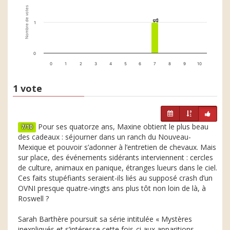
Nombre de votes
1
1
1
0
0
1
2
3
4
5
6
7
8
9
10
1 vote
Pour ses quatorze ans, Maxine obtient le plus beau
7/10
des cadeaux : séjourner dans un ranch du Nouveau-
Mexique et pouvoir s’adonner à l’entretien de chevaux. Mais
sur place, des événements sidérants interviennent : cercles
de culture, animaux en panique, étranges lueurs dans le ciel.
Ces faits stupéfiants seraient-ils liés au supposé crash d’un
OVNI presque quatre-vingts ans plus tôt non loin de là, à
Roswell ?
Sarah Barthère poursuit sa série intitulée « Mystères
inexpliqués et s’intéresse cette fois-ci aux apparitions