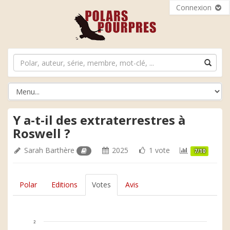
Connexion
Y a-t-il des extraterrestres à
Roswell ?
Sarah Barthère
2025
1 vote
7/10
Polar
Editions
Votes
Avis
2