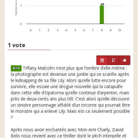
Nombre de votes
1
1
1
0
0
1
2
3
4
5
6
7
8
9
10
1 vote
Tiffany Malcolm n’est plus que l’ombre d’elle-même :
8/10
la photographe est devenue une junkie qui se scarifie après
le kidnapping de sa fille Lily. Alors qu’elle lutte encore pour
survivre, elle essaie une drogue nouvelle qui la catapulte
dans cette ville d’Opatoma qu’elle continue d’arpenter, mais
près de deux-cents ans plus tôt. C’est alors qu’elle découvre
un sinistre personnage affublé d’un tricorne qui pourrait être
le monstre qui a enlevé Lily. Mais est-ce seulement possible
?
Après nous avoir enchantés avec Mon Ami Charly, David
Belo nous revient avec ce thriller dont le pitch interpelle et