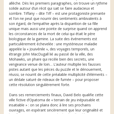
allèche. Dès les premiers paragraphes, on trouve un rythme
solide autour d’un récit qui sait se faire audacieux et
sombre. Tiffany – dite Tiff – est une protagoniste prenante
et l’on ne peut que nourrir des sentiments ambivalents à
son égard, de l’empathie après la disparition de sa fille
unique mais aussi une pointe de surprise quand on apprend
les circonstances de la mort de celui qui était le père
biologique de la gamine. La suite des événements est
particulièrement échevelée : une mystérieuse maladie
appelée la « Jouivénile », des voyages temporels, un
étrange John MacDugall lié au passé de la ville, des
Mohawks, un phare qui recèle bien des secrets, une
vengeance venue de loin… L’auteur multiplie les fausses
pistes autant que les pièces du puzzle et le dénouement,
réussi, se nourrit de cette préalable multiplicité d’éléments –
un dédale saturé de rideaux de fumée – pour proposer
cette résolution singulièrement forte.
Dans ses remerciements finaux, David Belo qualifie cette
ville fictive d’Opatoma de « terrain de jeu inépuisable et
insatiable » : on se plaira donc à lire ses prochains
ouvrages, en espérant sincèrement que leur originalité et