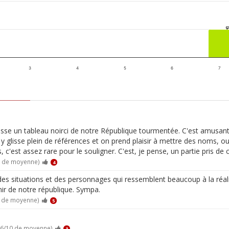
3
4
5
6
7
 dresse un tableau noirci de notre République tourmentée. C'est amusan
r y glisse plein de références et on prend plaisir à mettre des noms,
, c'est assez rare pour le souligner. C'est, je pense, un partie pris de
0 de moyenne)
4
es situations et des personnages qui ressemblent beaucoup à la réalit
enir de notre république. Sympa.
0 de moyenne)
5
.6/10 de moyenne)
3