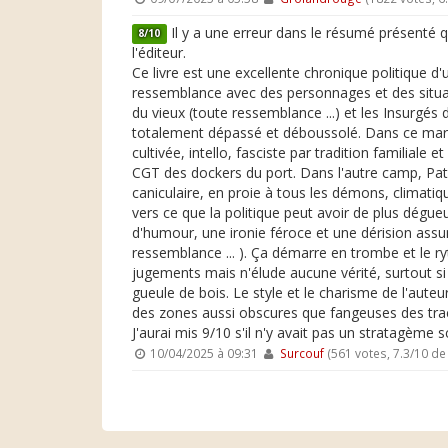
Il y a une erreur dans le résumé présenté q
8/10
l'éditeur.
Ce livre est une excellente chronique politique 
ressemblance avec des personnages et des situation
du vieux (toute ressemblance ...) et les Insurgés 
totalement dépassé et déboussolé. Dans ce marigo
cultivée, intello, fasciste par tradition familial
CGT des dockers du port. Dans l'autre camp, Patr
caniculaire, en proie à tous les démons, climatiq
vers ce que la politique peut avoir de plus dég
d'humour, une ironie féroce et une dérision assu
ressemblance ... ). Ça démarre en trombe et le r
jugements mais n'élude aucune vérité, surtout si 
gueule de bois. Le style et le charisme de l'auteu
des zones aussi obscures que fangeuses des tract
J'aurai mis 9/10 s'il n'y avait pas un stratagème sc
10/04/2025 à 09:31
Surcouf
(561 votes, 7.3/10 d