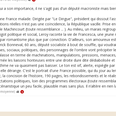
ui a son importance, il ne s'agit pas d'un député macroniste mais bien
d'une France malade. Dirigée par "Le Dingue", président qui dissout l'
s réelles n'est pas une coïncidence, la République vacille. Prise en é
de Machincourt (toute ressemblance ... ). Au milieu, un marais regroupa
t politique et social, Leroy raconte la vie de Francesca, une jeune m
e et par romantisme plus que par conviction. D'ailleurs, son amoureux e
ick Bonneval, 60 ans, député socialiste à bout de souffle, qui voudra
ues, sociaux, politiques, des personnages de l'ombre vont précipiter l
ueulasse en terme de machinations, manipulations, pressions, menaces,
mée les liaisons honteuses entre une droite dure dite dédiabolisée et
ythme ne va quasiment pas baisser. Le ton est vif, alerte, espiègle 
elle dérange. C'est le portrait d'une France possible, qui du jour au l
r, la concision de l'histoire, 190 pages, les rebondissements et le réal
ations politiques, loin des programmes électoraux (toute ressemblance
énaristique un peu facile, plausible mais sans plus. Il n’altère en rien la
e moyenne)
6