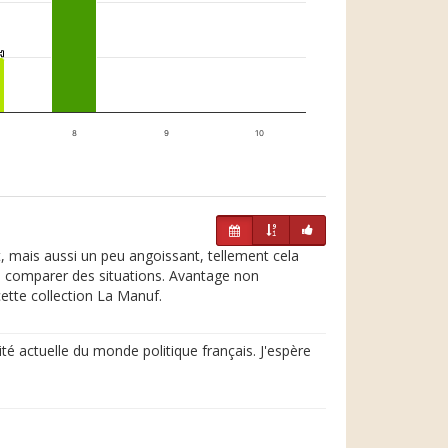
1
1
8
9
10
t, mais aussi un peu angoissant, tellement cela
 ou comparer des situations. Avantage non
 cette collection La Manuf.
é actuelle du monde politique français. J'espère