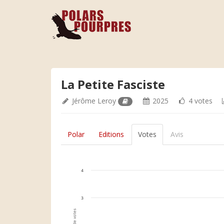
La Petite Fasciste
Jérôme Leroy
2025
4 votes
Polar
Editions
Votes
Avis
4
3