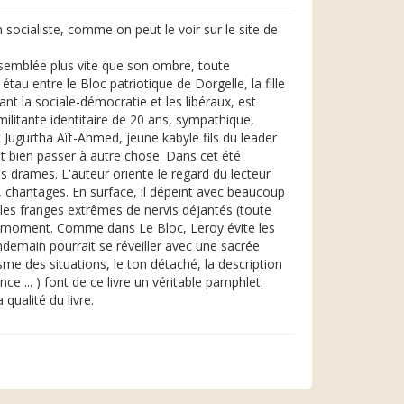
 socialiste, comme on peut le voir sur le site de
assemblée plus vite que son ombre, toute
tau entre le Bloc patriotique de Dorgelle, la fille
nt la sociale-démocratie et les libéraux, est
ilitante identitaire de 20 ans, sympathique,
st Jugurtha Aït-Ahmed, jeune kabyle fils du leader
it bien passer à autre chose. Dans cet été
es drames. L'auteur oriente le regard du lecteur
 chantages. En surface, il dépeint avec beaucoup
 les franges extrêmes de nervis déjantés (toute
par moment. Comme dans Le Bloc, Leroy évite les
endemain pourrait se réveiller avec une sacrée
isme des situations, le ton détaché, la description
 ... ) font de ce livre un véritable pamphlet.
 qualité du livre.