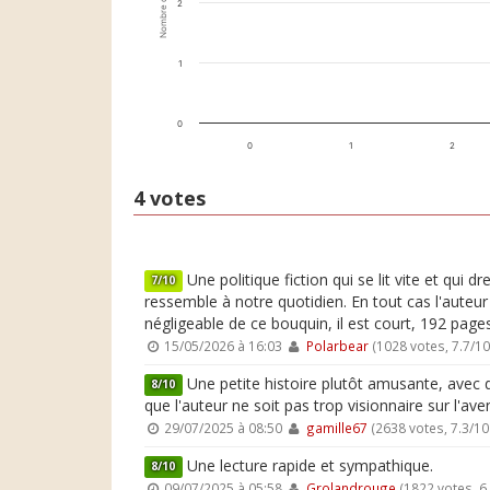
Nombre de votes
2
1
0
0
1
2
4 votes
Une politique fiction qui se lit vite et qui
7/10
ressemble à notre quotidien. En tout cas l'auteu
négligeable de ce bouquin, il est court, 192 pages
15/05/2026 à 16:03
Polarbear
(1028 votes, 7.7/1
Une petite histoire plutôt amusante, avec d
8/10
que l'auteur ne soit pas trop visionnaire sur l'av
29/07/2025 à 08:50
gamille67
(2638 votes, 7.3/1
Une lecture rapide et sympathique.
8/10
09/07/2025 à 05:58
Grolandrouge
(1822 votes, 6