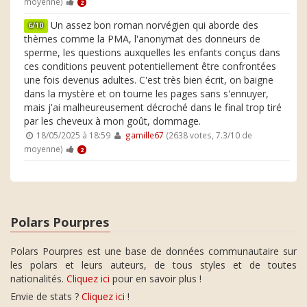
moyenne)
2
Un assez bon roman norvégien qui aborde des
6/10
thèmes comme la PMA, l'anonymat des donneurs de
sperme, les questions auxquelles les enfants conçus dans
ces conditions peuvent potentiellement être confrontées
une fois devenus adultes. C'est très bien écrit, on baigne
dans la mystère et on tourne les pages sans s'ennuyer,
mais j'ai malheureusement décroché dans le final trop tiré
par les cheveux à mon goût, dommage.
18/05/2025 à 18:59
gamille67
(2638 votes, 7.3/10 de
moyenne)
2
Polars Pourpres
Polars Pourpres est une base de données communautaire sur
les polars et leurs auteurs, de tous styles et de toutes
nationalités.
Cliquez ici
pour en savoir plus !
Envie de stats ?
Cliquez ici
!