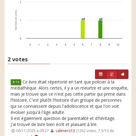
2
Nombre de votes
1
1
1
1
1
0
0
1
2
3
4
5
6
7
8
9
10
2 votes
Ce livre était répertorié en tant que policier à la
8/10
médiathèque. Alors certes, il y a un meurtre et une enquête,
mais je trouve que ce n'est pas cette partie qui prime dans
l'histoire. C'est plutôt l'histoire d'un groupe de personnes
qui se connaissent depuis l'adolescence et que l'on voit
évoluer jusqu'à l'âge adulte.
Il est également question de parentalité et d'héritage.
J'ai trouvé de livre bien écrit et plaisant à lire.
06/11/2025 à 09:27
calimero13
(1262 votes, 7.5/10 de