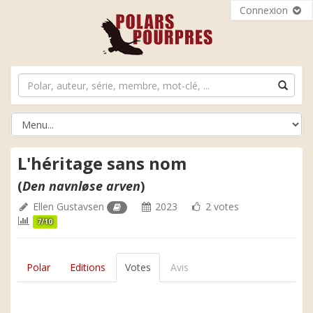
Connexion
L'héritage sans nom
(
Den navnløse arven
)
Ellen Gustavsen
2023
2 votes
7/10
Polar
Editions
Votes
Avis