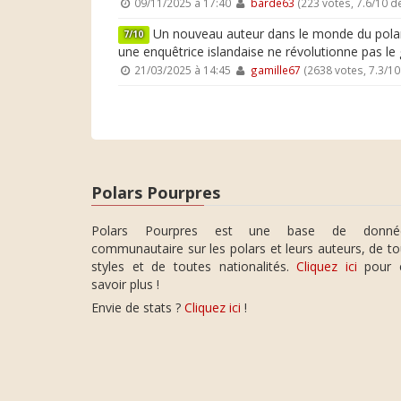
09/11/2025 à 17:40
barde63
(223 votes, 7.6/10 
Un nouveau auteur dans le monde du polar is
7/10
une enquêtrice islandaise ne révolutionne pas le 
21/03/2025 à 14:45
gamille67
(2638 votes, 7.3/1
Polars Pourpres
Polars Pourpres est une base de donné
communautaire sur les polars et leurs auteurs, de t
styles et de toutes nationalités.
Cliquez ici
pour 
savoir plus !
Envie de stats ?
Cliquez ici
!