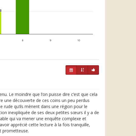
1
1
8
9
10
. Le moindre que l’on puisse dire c’est que cela
ère une découverte de ces coins un peu perdus
ie rude qu’ils mènent dans une région pour le
tion inexpliquée de ses deux petites sœurs il y a de
robable qui va mener une enquête complexe et
oir apprécié cette lecture à la fois tranquille,
ôt prometteuse.