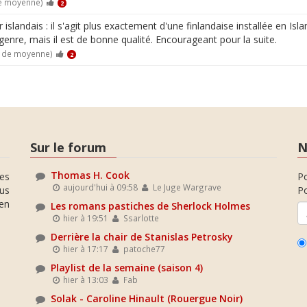
de moyenne)
2
landais : il s'agit plus exactement d'une finlandaise installée en Is
genre, mais il est de bonne qualité. Encourageant pour la suite.
0 de moyenne)
2
Sur le forum
N
Thomas H. Cook
es
P
aujourd'hui à 09:58
Le Juge Wargrave
ous
Po
en
Les romans pastiches de Sherlock Holmes
hier à 19:51
Ssarlotte
Derrière la chair de Stanislas Petrosky
hier à 17:17
patoche77
Playlist de la semaine (saison 4)
hier à 13:03
Fab
Solak - Caroline Hinault (Rouergue Noir)