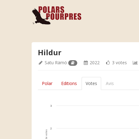
Hildur
Satu Rämö
2022
3 votes
Polar
Editions
Votes
Avis
3
2