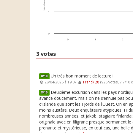
Nombre de votes
1
0
0
1
2
3 votes
Un très bon moment de lecture !
8/10
28/04/2026 à 19:07
Franck 28
(928 votes, 7.7/10
Deuxième excursion dans les pays nordique
8/10
avance doucement, mais on ne s’ennuie pas pour a
d’Islande que sont les Fjords de l’Ouest. On en 
moins austère. Deux enquêteurs atypiques, Hildur p
nombreuses années, et Jakob, stagiaire finlandai
originale avec en filigrane presque permanent le c
prenante et mystérieuse, en tout cas, une belle