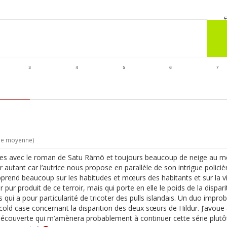
3
4
5
6
7
 de moyenne)
s avec le roman de Satu Rämö et toujours beaucoup de neige au menu
utant car l’autrice nous propose en parallèle de son intrigue polici
apprend beaucoup sur les habitudes et mœurs des habitants et sur la v
ur produit de ce terroir, mais qui porte en elle le poids de la dispari
s qui a pour particularité de tricoter des pulls islandais. Un duo imp
old case concernant la disparition des deux sœurs de Hildur. J’avoue av
 découverte qui m’amènera probablement à continuer cette série plut