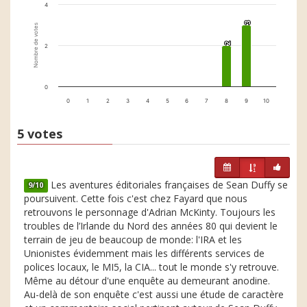
4
3
3
Nombre de votes
2
2
2
0
0
1
2
3
4
5
6
7
8
9
10
5 votes
Les aventures éditoriales françaises de Sean Duffy se
9/10
poursuivent. Cette fois c'est chez Fayard que nous
retrouvons le personnage d'Adrian McKinty. Toujours les
troubles de l’Irlande du Nord des années 80 qui devient le
terrain de jeu de beaucoup de monde: l'IRA et les
Unionistes évidemment mais les différents services de
polices locaux, le MI5, la CIA... tout le monde s'y retrouve.
Même au détour d'une enquête au demeurant anodine.
Au-delà de son enquête c'est aussi une étude de caractère