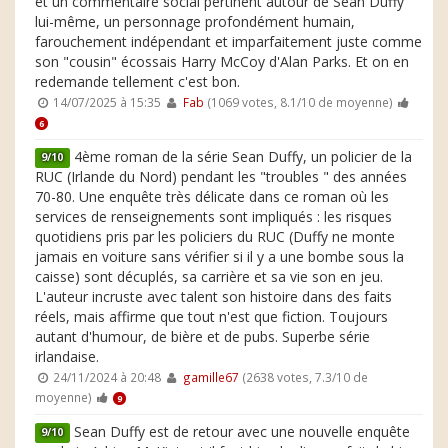
et un commentaire social pertinent autour de Sean Duffy
lui-même, un personnage profondément humain,
farouchement indépendant et imparfaitement juste comme
son "cousin" écossais Harry McCoy d'Alan Parks. Et on en
redemande tellement c'est bon.
14/07/2025 à 15:35
Fab
(1069 votes, 8.1/10 de moyenne)
6
4ème roman de la série Sean Duffy, un policier de la
9/10
RUC (Irlande du Nord) pendant les "troubles " des années
70-80. Une enquête très délicate dans ce roman où les
services de renseignements sont impliqués : les risques
quotidiens pris par les policiers du RUC (Duffy ne monte
jamais en voiture sans vérifier si il y a une bombe sous la
caisse) sont décuplés, sa carrière et sa vie son en jeu.
L'auteur incruste avec talent son histoire dans des faits
réels, mais affirme que tout n'est que fiction. Toujours
autant d'humour, de bière et de pubs. Superbe série
irlandaise.
24/11/2024 à 20:48
gamille67
(2638 votes, 7.3/10 de
moyenne)
9
Sean Duffy est de retour avec une nouvelle enquête
9/10