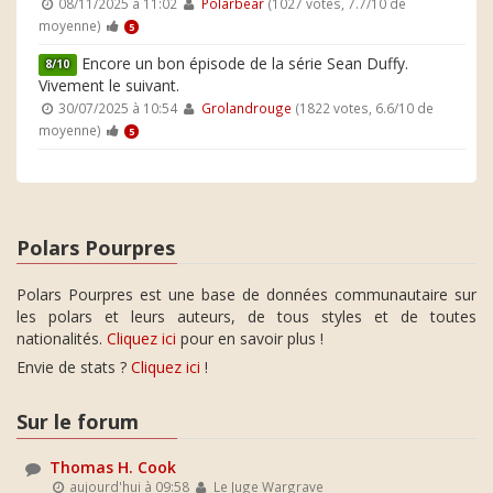
08/11/2025 à 11:02
Polarbear
(1027 votes, 7.7/10 de
moyenne)
5
Encore un bon épisode de la série Sean Duffy.
8/10
Vivement le suivant.
30/07/2025 à 10:54
Grolandrouge
(1822 votes, 6.6/10 de
moyenne)
5
Polars Pourpres
Polars Pourpres est une base de données communautaire sur
les polars et leurs auteurs, de tous styles et de toutes
nationalités.
Cliquez ici
pour en savoir plus !
Envie de stats ?
Cliquez ici
!
Sur le forum
Thomas H. Cook
aujourd'hui à 09:58
Le Juge Wargrave