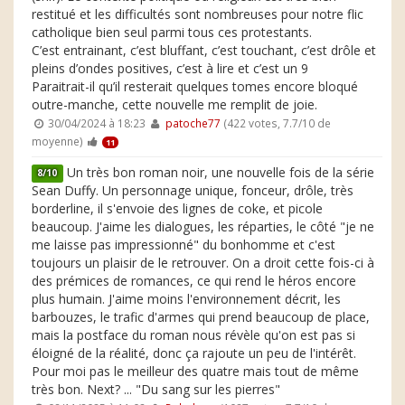
restitué et les difficultés sont nombreuses pour notre flic
catholique bien seul parmi tous ces protestants.
C’est entrainant, c’est bluffant, c’est touchant, c’est drôle et
pleins d’ondes positives, c’est à lire et c’est un 9
Paraitrait-il qu’il resterait quelques tomes encore bloqué
outre-manche, cette nouvelle me remplit de joie.
30/04/2024 à 18:23
patoche77
(422 votes, 7.7/10 de
moyenne)
11
Un très bon roman noir, une nouvelle fois de la série
8/10
Sean Duffy. Un personnage unique, fonceur, drôle, très
borderline, il s'envoie des lignes de coke, et picole
beaucoup. J'aime les dialogues, les réparties, le côté "je ne
me laisse pas impressionné" du bonhomme et c'est
toujours un plaisir de le retrouver. On a droit cette fois-ci à
des prémices de romances, ce qui rend le héros encore
plus humain. J'aime moins l'environnement décrit, les
barbouzes, le trafic d'armes qui prend beaucoup de place,
mais la postface du roman nous révèle qu'on est pas si
éloigné de la réalité, donc ça rajoute un peu de l'intérêt.
Pour moi pas le meilleur des quatre mais tout de même
très bon. Next? ... "Du sang sur les pierres"