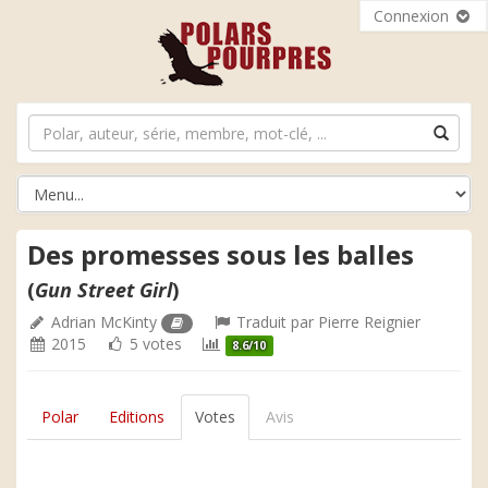
Connexion
Des promesses sous les balles
(
Gun Street Girl
)
Adrian McKinty
Traduit par
Pierre Reignier
2015
5 votes
8.6/10
Polar
Editions
Votes
Avis