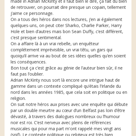
made in Adrian McKinty et il faut bien le dire, ça fait du bien
de retrouver, on pourrait dire presque un copain, tellement
j’aime ce personnage.
On a tous des héros dans nos lectures, j’en ai également
quelques-uns, on peut citer Sharko, Charlie Parker, Harry
Hole et bien d’autres mais bon Sean Duffy, c’est différent,
c’est presque sentimental.
On a affaire là à un vrai rebelle, un enquêteur
complétement imprévisible, un vrai têtu, un gars qui
quoiqu’il arrive va au bout de ses idées quelles qu’en soient
les conséquences.
Bon tout ça c’est grâce au génie de l’auteur bien sûr, il ne
faut pas l’oublier.
Adrian McKinty nous sort là encore une intrigue haut de
gamme dans un contexte compliqué qu’étais l’Irlande du
nord dans les années 1985, que cela soit en politique ou en
religion.
On suit notre héros aux prises avec une enquête qui débute
par un double meurtre au cœur d’un Belfast pas loin d’être
dévasté, à travers des dialogues nombreux ou l’humour
noir est roi. C’est nerveux avec pleins de références
musicales qui pour ma part m'ont rappelé mes vingt ans
(snif). Le contexte politique ou religieux est très bien