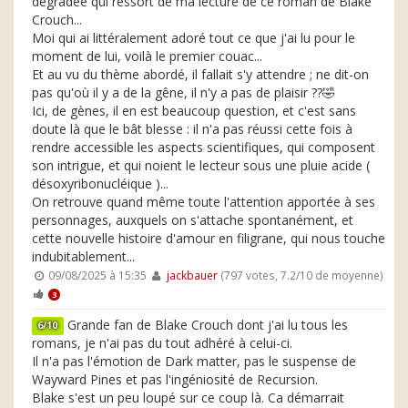
dégradée qui ressort de ma lecture de ce roman de Blake
Crouch...
Moi qui ai littéralement adoré tout ce que j'ai lu pour le
moment de lui, voilà le premier couac...
Et au vu du thème abordé, il fallait s'y attendre ; ne dit-on
pas qu'où il y a de la gêne, il n'y a pas de plaisir ??🤣
Ici, de gènes, il en est beaucoup question, et c'est sans
doute là que le bât blesse : il n'a pas réussi cette fois à
rendre accessible les aspects scientifiques, qui composent
son intrigue, et qui noient le lecteur sous une pluie acide (
désoxyribonucléique )...
On retrouve quand même toute l'attention apportée à ses
personnages, auxquels on s'attache spontanément, et
cette nouvelle histoire d'amour en filigrane, qui nous touche
indubitablement...
09/08/2025 à 15:35
jackbauer
(797 votes, 7.2/10 de moyenne)
3
Grande fan de Blake Crouch dont j'ai lu tous les
6/10
romans, je n'ai pas du tout adhéré à celui-ci.
Il n'a pas l'émotion de Dark matter, pas le suspense de
Wayward Pines et pas l'ingéniosité de Recursion.
Blake s'est un peu loupé sur ce coup là. Ca démarrait