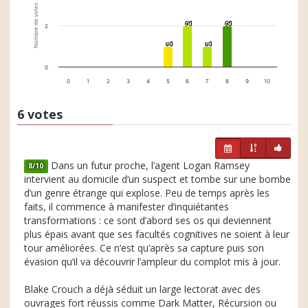
Nombre de votes
2
2
2
2
2
1
1
1
1
0
0
1
2
3
4
5
6
7
8
9
10
6 votes
Dans un futur proche, l’agent Logan Ramsey
8/10
intervient au domicile d’un suspect et tombe sur une bombe
d’un genre étrange qui explose. Peu de temps après les
faits, il commence à manifester d’inquiétantes
transformations : ce sont d’abord ses os qui deviennent
plus épais avant que ses facultés cognitives ne soient à leur
tour améliorées. Ce n’est qu’après sa capture puis son
évasion qu’il va découvrir l’ampleur du complot mis à jour.
Blake Crouch a déjà séduit un large lectorat avec des
ouvrages fort réussis comme Dark Matter, Récursion ou