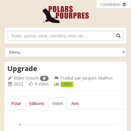
Connexion
Upgrade
Blake Crouch
Traduit par
Jacques Mailhos
2022
6 votes
6.7/10
Polar
Editions
Votes
Avis
4