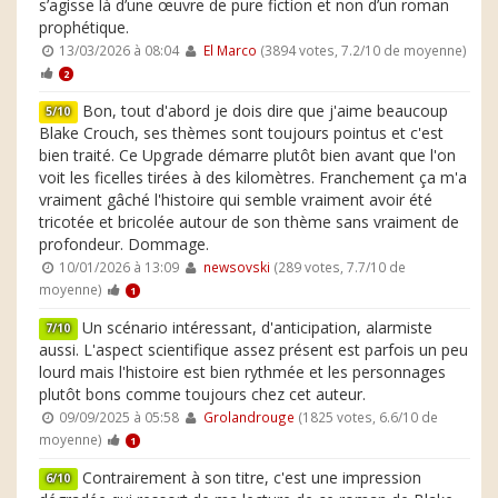
s’agisse là d’une œuvre de pure fiction et non d’un roman
prophétique.
13/03/2026 à 08:04
El Marco
(3894 votes, 7.2/10 de moyenne)
2
Bon, tout d'abord je dois dire que j'aime beaucoup
5/10
Blake Crouch, ses thèmes sont toujours pointus et c'est
bien traité. Ce Upgrade démarre plutôt bien avant que l'on
voit les ficelles tirées à des kilomètres. Franchement ça m'a
vraiment gâché l'histoire qui semble vraiment avoir été
tricotée et bricolée autour de son thème sans vraiment de
profondeur. Dommage.
10/01/2026 à 13:09
newsovski
(289 votes, 7.7/10 de
moyenne)
1
Un scénario intéressant, d'anticipation, alarmiste
7/10
aussi. L'aspect scientifique assez présent est parfois un peu
lourd mais l'histoire est bien rythmée et les personnages
plutôt bons comme toujours chez cet auteur.
09/09/2025 à 05:58
Grolandrouge
(1825 votes, 6.6/10 de
moyenne)
1
Contrairement à son titre, c'est une impression
6/10