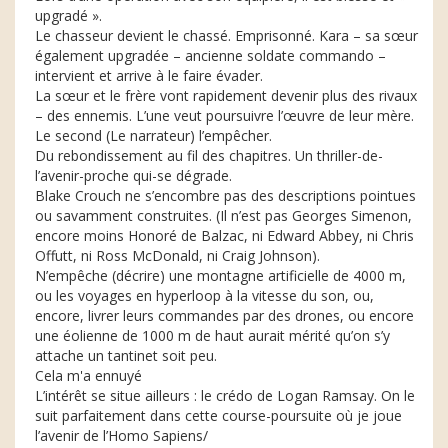
upgradé ».
Le chasseur devient le chassé. Emprisonné. Kara – sa sœur
également upgradée – ancienne soldate commando –
intervient et arrive à le faire évader.
La sœur et le frère vont rapidement devenir plus des rivaux
– des ennemis. L’une veut poursuivre l’œuvre de leur mère.
Le second (Le narrateur) l’empêcher.
Du rebondissement au fil des chapitres. Un thriller-de-
l’avenir-proche qui-se dégrade.
Blake Crouch ne s’encombre pas des descriptions pointues
ou savamment construites. (Il n’est pas Georges Simenon,
encore moins Honoré de Balzac, ni Edward Abbey, ni Chris
Offutt, ni Ross McDonald, ni Craig Johnson).
N’empêche (décrire) une montagne artificielle de 4000 m,
ou les voyages en hyperloop à la vitesse du son, ou,
encore, livrer leurs commandes par des drones, ou encore
une éolienne de 1000 m de haut aurait mérité qu’on s’y
attache un tantinet soit peu.
Cela m'a ennuyé
L’intérêt se situe ailleurs : le crédo de Logan Ramsay. On le
suit parfaitement dans cette course-poursuite où je joue
l’avenir de l’Homo Sapiens/