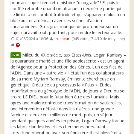
pourtant super bien cette histoire "d'upgrade" ! Et puis le
soufflé retombe quand on attaque la deuxième partie qui
se limite à un combat fratricide et qui s'apparente plus à un
blockbuster américain avec ses scènes d'action
survitaminées. Gros gros manque de profondeur sur un
sujet qui avait tout, pourtant, pour rendre le lecteur avide.
01/08/2024 à 18:36
Ironheart
(945 votes, 7.4/10 de moyenne)
7
Milieu du XXIe siècle, aux Etats-Unis. Logan Ramsay –
8/10
la quarantaine marié et une fille adolescente - est un agent
de l’Agence pour la Protection des Gènes. L’un des flics de
l’ADN. Dans une « autre vie « il était l’un des collaborateurs
de sa mère Myriam Ramsay, éminente chercheuse en
génétique. Créatrice du processus la « Faux ». Et des
modifications du génotype de l’ADN, de jouer à Dieu ou se
croire LE DIEU pour le futur bien être des humains. Mais
après une malencontreuse transformation de sauterelles,
une intervention néfaste dans les rizières, une grande
famine et deux cent millions de mort, puis, un séjour
pendant quelques années en prison, Logan Ramsay traque
les labos clandestins et les chercheurs hors-la-loi.
Lors d’une opération avec son équipière, il est blessé et «