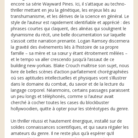
encore sa série Wayward Pines. Ici, il s’attaque au techno-
thriller mettant en jeu la génétique, les enjeux liés au
transhumanisme, et les dérives de la science en général. Le
style de l’auteur est rapidement identifiable et apprécié : des
phrases courtes qui claquent, des alinéas qui soulignent le
dynamisme du récit, une belle documentation sur laquelle
s’assoit cette narration prenante. Logan Ramsey discernera
la gravité des événements liés à l’histoire de sa propre
famille – sa mère et sa sœur y étant étroitement mêlées –
et le tempo va aller crescendo jusqu’à l’assaut de ce
building new-yorkais. Blake Crouch maîtrise son sujet, nous
livre de belles scènes d’action parfaitement chorégraphiées
où ses aptitudes intellectuelles et physiques vont s’illustrer
dans le domaine du combat, du savoir et de la lecture du
langage corporel. Néanmoins, certains passages paraissent
un peu longs et téléphonés, comme si l’auteur avait
cherché à cocher toutes les cases du blockbuster
hollywoodien, quitte à opter pour les stéréotypes du genre.
Un thriller réussi et hautement énergique, installé sur de
solides connaissances scientifiques, et qui saura régaler les
amateurs du genre. Il ne reste plus qu’à espérer qu’il