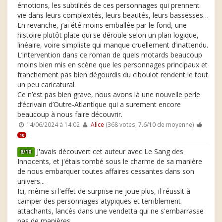
émotions, les subtilités de ces personnages qui prennent
vie dans leurs complexités, leurs beautés, leurs bassesses…
En revanche, j’ai été moins emballée par le fond, une
histoire plutôt plate qui se déroule selon un plan logique,
linéaire, voire simpliste qui manque cruellement d’inattendu.
L’intervention dans ce roman de quels motards beaucoup
moins bien mis en scène que les personnages principaux et
franchement pas bien dégourdis du ciboulot rendent le tout
un peu caricatural.
Ce n’est pas bien grave, nous avons là une nouvelle perle
d’écrivain d’Outre-Atlantique qui a surement encore
beaucoup à nous faire découvrir.
14/06/2024 à 14:02
Alice
(368 votes, 7.6/10 de moyenne)
10
J'avais découvert cet auteur avec Le Sang des
8/10
Innocents, et j'étais tombé sous le charme de sa manière
de nous embarquer toutes affaires cessantes dans son
univers...
Ici, même si l'effet de surprise ne joue plus, il réussit à
camper des personnages atypiques et terriblement
attachants, lancés dans une vendetta qui ne s'embarrasse
pas de manières...