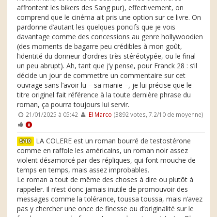
affrontent les bikers des Sang pur), effectivement, on
comprend que le cinéma ait pris une option sur ce livre. On
pardonne d’autant les quelques poncifs que je vois
davantage comme des concessions au genre hollywoodien
(des moments de bagarre peu crédibles à mon goût,
l’identité du donneur d’ordres très stéréotypée, ou le final
un peu abrupt). Ah, tant que j’y pense, pour Franck 28 : s’il
décide un jour de commettre un commentaire sur cet
ouvrage sans l’avoir lu – sa manie –, je lui précise que le
titre originel fait référence à la toute dernière phrase du
roman, ça pourra toujours lui servir.
21/01/2025 à 05:42
El Marco
(3892 votes, 7.2/10 de moyenne)
8
LA COLERE est un roman bourré de testostérone
5/10
comme en raffole les américains, un roman noir assez
violent désamorcé par des répliques, qui font mouche de
temps en temps, mais assez improbables.
Le roman a tout de même des choses à dire ou plutôt à
rappeler. Il n’est donc jamais inutile de promouvoir des
messages comme la tolérance, toussa toussa, mais n’avez
pas y chercher une once de finesse ou d’originalité sur le