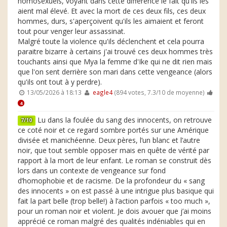
homosexuels, voyant dans cette différence le fait qu'ils les
aient mal élevé. Et avec la mort de ces deux fils, ces deux
hommes, durs, s'aperçoivent qu'ils les aimaient et feront
tout pour venger leur assassinat.
Malgré toute la violence qu'ils déclenchent et cela pourra
paraitre bizarre à certains j'ai trouvé ces deux hommes très
touchants ainsi que Mya la femme d'Ike qui ne dit rien mais
que l'on sent derrière son mari dans cette vengeance (alors
qu'ils ont tout à y perdre).
13/05/2026 à 18:13
eagle4
(894 votes, 7.3/10 de moyenne)
4
Lu dans la foulée du sang des innocents, on retrouve
7/10
ce coté noir et ce regard sombre portés sur une Amérique
divisée et manichéenne. Deux pères, l’un blanc et l’autre
noir, que tout semble opposer mais en quête de vérité par
rapport à la mort de leur enfant. Le roman se construit dès
lors dans un contexte de vengeance sur fond
d’homophobie et de racisme. De la profondeur du « sang
des innocents » on est passé à une intrigue plus basique qui
fait la part belle (trop belle!) à l’action parfois « too much »,
pour un roman noir et violent. Je dois avouer que j’ai moins
apprécié ce roman malgré des qualités indéniables qui en