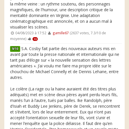
la même veine : un rythme soutenu, des personnages
magnifiques, de l'humour, une description critique de la
mentalité dominante en Virginie. Une adaptation
cinématographique est annoncée, et on a aucun mal à
visualiser les scènes.
04/08/2023 à 17:52
gamille67
(2637 votes, 7.3/10 de
moyenne)
13
S.A. Cosby fait partie des nouveaux auteurs mis en
9/10
avant par toute la presse nationale et internationale qui ne
tarit pas d’éloge sur « la nouvelle sensation des lettres
américaines ». J’ai voulu me faire ma propre idée sur le
chouchou de Michael Connelly et de Dennis Lehane, entre
autres.
Le colère (La rage ou la haine auraient été des titres plus
adéquats) met en scène deux pères ayant perdu leurs fils,
mariés l’un à l’autre, tués par balles. Ike Randolph, père
d’Isiah et Buddy Lee Jenkins, père de Derek, se rencontrent
et s’évitent, lors de leur enterrement. Eux qui n’ont pas
accepté l’orientation sexuelle de leur fils, vont s’unir et
mener l’enquête que la police délaisse. Il faut dire qu’en