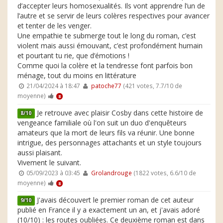
d’accepter leurs homosexualités. Ils vont apprendre l’un de
l’autre et se servir de leurs colères respectives pour avancer
et tenter de les venger.
Une empathie te submerge tout le long du roman, c’est
violent mais aussi émouvant, c’est profondément humain
et pourtant tu rie, que d’émotions !
Comme quoi la colère et la tendresse font parfois bon
ménage, tout du moins en littérature
21/04/2024 à 18:47
patoche77
(421 votes, 7.7/10 de
moyenne)
8
Je retrouve avec plaisir Cosby dans cette histoire de
8/10
vengeance familiale où l'on suit un duo d'enquêteurs
amateurs que la mort de leurs fils va réunir. Une bonne
intrigue, des personnages attachants et un style toujours
aussi plaisant.
Vivement le suivant.
05/09/2023 à 03:45
Grolandrouge
(1822 votes, 6.6/10 de
moyenne)
8
J'avais découvert le premier roman de cet auteur
9/10
publié en France il y a exactement un an, et j'avais adoré
(10/10) : les routes oubliées. Ce deuxième roman est dans