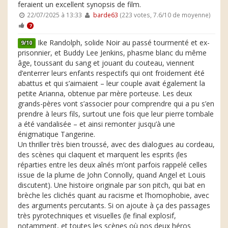
feraient un excellent synopsis de film.
22/07/2025 à 13:33
barde63
(223 votes, 7.6/10 de moyenne)
7
Ike Randolph, solide Noir au passé tourmenté et ex-
9/10
prisonnier, et Buddy Lee Jenkins, phasme blanc du même
âge, toussant du sang et jouant du couteau, viennent
d’enterrer leurs enfants respectifs qui ont froidement été
abattus et qui s’aimaient – leur couple avait également la
petite Arianna, obtenue par mère porteuse. Les deux
grands-pères vont s’associer pour comprendre qui a pu s’en
prendre à leurs fils, surtout une fois que leur pierre tombale
a été vandalisée – et ainsi remonter jusqu’à une
énigmatique Tangerine.
Un thriller très bien troussé, avec des dialogues au cordeau,
des scènes qui claquent et marquent les esprits (les
réparties entre les deux aînés m’ont parfois rappelé celles
issue de la plume de John Connolly, quand Angel et Louis
discutent). Une histoire originale par son pitch, qui bat en
brèche les clichés quant au racisme et l’homophobie, avec
des arguments percutants. Si on ajoute à ça des passages
très pyrotechniques et visuelles (le final explosif,
notamment, et toutes les scènes où nos deux héros