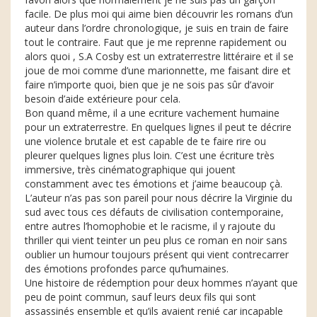
facile. De plus moi qui aime bien découvrir les romans d’un
auteur dans l’ordre chronologique, je suis en train de faire
tout le contraire. Faut que je me reprenne rapidement ou
alors quoi , S.A Cosby est un extraterrestre littéraire et il se
joue de moi comme d’une marionnette, me faisant dire et
faire n’importe quoi, bien que je ne sois pas sûr d’avoir
besoin d’aide extérieure pour cela.
Bon quand même, il a une ecriture vachement humaine
pour un extraterrestre. En quelques lignes il peut te décrire
une violence brutale et est capable de te faire rire ou
pleurer quelques lignes plus loin. C’est une écriture très
immersive, très cinématographique qui jouent
constamment avec tes émotions et j’aime beaucoup çà.
L’auteur n’as pas son pareil pour nous décrire la Virginie du
sud avec tous ces défauts de civilisation contemporaine,
entre autres l’homophobie et le racisme, il y rajoute du
thriller qui vient teinter un peu plus ce roman en noir sans
oublier un humour toujours présent qui vient contrecarrer
des émotions profondes parce qu’humaines.
Une histoire de rédemption pour deux hommes n’ayant que
peu de point commun, sauf leurs deux fils qui sont
assassinés ensemble et qu’ils avaient renié car incapable