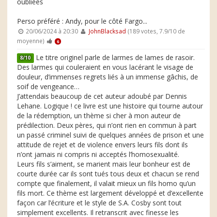
oubliées
Perso préféré : Andy, pour le côté Fargo...
20/06/2024 à 20:30
JohnBlacksad
(189 votes, 7.9/10 de
moyenne)
6
Le titre originel parle de larmes de lames de rasoir.
8/10
Des larmes qui couleraient en vous lacérant le visage de
douleur, d’immenses regrets liés à un immense gâchis, de
soif de vengeance…
J’attendais beaucoup de cet auteur adoubé par Dennis
Lehane. Logique ! ce livre est une histoire qui tourne autour
de la rédemption, un thème si cher à mon auteur de
prédilection. Deux pères, qui n’ont rien en commun à part
un passé criminel suivi de quelques années de prison et une
attitude de rejet et de violence envers leurs fils dont ils
n’ont jamais ni compris ni acceptés l’homosexualité.
Leurs fils s’aiment, se marient mais leur bonheur est de
courte durée car ils sont tués tous deux et chacun se rend
compte que finalement, il valait mieux un fils homo qu’un
fils mort. Ce thème est largement développé et d’excellente
façon car l’écriture et le style de S.A. Cosby sont tout
simplement excellents. Il retranscrit avec finesse les