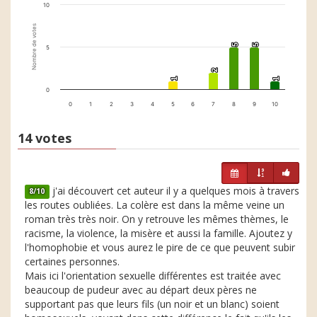
10
Nombre de votes
5
5
5
5
5
2
2
1
1
1
1
0
0
1
2
3
4
5
6
7
8
9
10
14 votes
j'ai découvert cet auteur il y a quelques mois à travers
8/10
les routes oubliées. La colère est dans la même veine un
roman très très noir. On y retrouve les mêmes thèmes, le
racisme, la violence, la misère et aussi la famille. Ajoutez y
l'homophobie et vous aurez le pire de ce que peuvent subir
certaines personnes.
Mais ici l'orientation sexuelle différentes est traitée avec
beaucoup de pudeur avec au départ deux pères ne
supportant pas que leurs fils (un noir et un blanc) soient