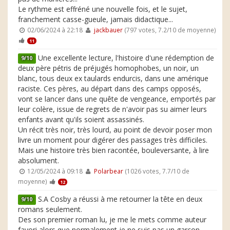
Le rythme est effréné une nouvelle fois, et le sujet,
franchement casse-gueule, jamais didactique...
02/06/2024 à 22:18
jackbauer
(797 votes, 7.2/10 de moyenne)
11
Une excellente lecture, l'histoire d'une rédemption de
9/10
deux père pétris de préjugés homophobes, un noir, un
blanc, tous deux ex taulards endurcis, dans une amérique
raciste. Ces pères, au départ dans des camps opposés,
vont se lancer dans une quête de vengeance, emportés par
leur colère, issue de regrets de n'avoir pas su aimer leurs
enfants avant qu'ils soient assassinés.
Un récit très noir, très lourd, au point de devoir poser mon
livre un moment pour digérer des passages très difficiles.
Mais une histoire très bien racontée, bouleversante, à lire
absolument.
12/05/2024 à 09:18
Polarbear
(1026 votes, 7.7/10 de
moyenne)
12
S.A Cosby a réussi à me retourner la tête en deux
9/10
romans seulement.
Des son premier roman lu, je me le mets comme auteur
favori alors que normalement je ne suis pas un garçon