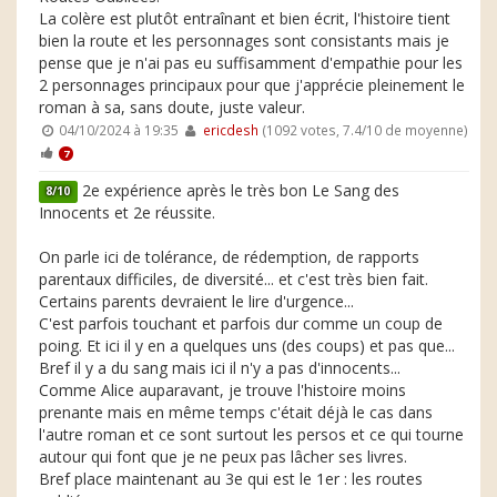
La colère est plutôt entraînant et bien écrit, l'histoire tient
bien la route et les personnages sont consistants mais je
pense que je n'ai pas eu suffisamment d'empathie pour les
2 personnages principaux pour que j'apprécie pleinement le
roman à sa, sans doute, juste valeur.
04/10/2024 à 19:35
ericdesh
(1092 votes, 7.4/10 de moyenne)
7
2e expérience après le très bon Le Sang des
8/10
Innocents et 2e réussite.
On parle ici de tolérance, de rédemption, de rapports
parentaux difficiles, de diversité... et c'est très bien fait.
Certains parents devraient le lire d'urgence...
C'est parfois touchant et parfois dur comme un coup de
poing. Et ici il y en a quelques uns (des coups) et pas que...
Bref il y a du sang mais ici il n'y a pas d'innocents...
Comme Alice auparavant, je trouve l'histoire moins
prenante mais en même temps c'était déjà le cas dans
l'autre roman et ce sont surtout les persos et ce qui tourne
autour qui font que je ne peux pas lâcher ses livres.
Bref place maintenant au 3e qui est le 1er : les routes