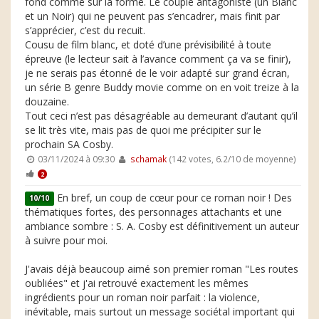
fond comme sur la forme. Le couple antagoniste (un Blanc
et un Noir) qui ne peuvent pas s’encadrer, mais finit par
s’apprécier, c’est du recuit.
Cousu de film blanc, et doté d’une prévisibilité à toute
épreuve (le lecteur sait à l’avance comment ça va se finir),
je ne serais pas étonné de le voir adapté sur grand écran,
un série B genre Buddy movie comme on en voit treize à la
douzaine.
Tout ceci n’est pas désagréable au demeurant d’autant qu’il
se lit très vite, mais pas de quoi me précipiter sur le
prochain SA Cosby.
03/11/2024 à 09:30
schamak
(142 votes, 6.2/10 de moyenne)
2
En bref, un coup de cœur pour ce roman noir ! Des
10/10
thématiques fortes, des personnages attachants et une
ambiance sombre : S. A. Cosby est définitivement un auteur
à suivre pour moi.
J'avais déjà beaucoup aimé son premier roman "Les routes
oubliées" et j'ai retrouvé exactement les mêmes
ingrédients pour un roman noir parfait : la violence,
inévitable, mais surtout un message sociétal important qui