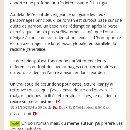
apporte une profondeur très intéressante à l'intrigue.
Au-delà de l'esprit de vengeance qui guide les deux
personnages principaux, ce roman est surtout basé sur une
quête de pardon, un besoin de rédemption après la perte
d'un fils que l'on n'a pas suffisamment aimé, que l'on a
dénigré à cause de son orientation sexuelle. L'homophobie
est un axe majeur de la réflexion globale, en parallèle du
racisme généralisé.
Le duo principal est fonctionne parfaitement : leurs
différences en font des personnages complémentaires et
qui vont s'aider l'un l'autre à avancer dans leur deuil.
Un vrai coup de cœur donc pour cette lecture, car j'y ai
retrouvé tout ce que j'avais envie de lire en l'ouvrant. Et
malgré quelques facilités et certains clichés, je n'ai rien à
redire sur cette histoire.
31/10/2024 à 09:28
Riz-Deux-ZzZ
(564 votes, 6.9/10 de
moyenne)
5
Un bon roman mais, du même auteur, j'ai préféré Les
7/10
Routes Oubliées.