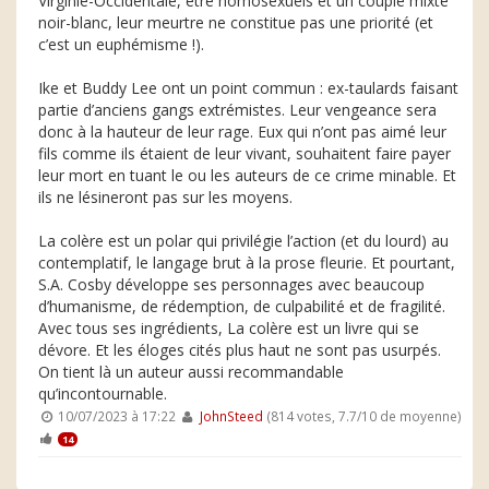
Virginie-Occidentale, être homosexuels et un couple mixte
noir-blanc, leur meurtre ne constitue pas une priorité (et
c’est un euphémisme !).
Ike et Buddy Lee ont un point commun : ex-taulards faisant
partie d’anciens gangs extrémistes. Leur vengeance sera
donc à la hauteur de leur rage. Eux qui n’ont pas aimé leur
fils comme ils étaient de leur vivant, souhaitent faire payer
leur mort en tuant le ou les auteurs de ce crime minable. Et
ils ne lésineront pas sur les moyens.
La colère est un polar qui privilégie l’action (et du lourd) au
contemplatif, le langage brut à la prose fleurie. Et pourtant,
S.A. Cosby développe ses personnages avec beaucoup
d’humanisme, de rédemption, de culpabilité et de fragilité.
Avec tous ses ingrédients, La colère est un livre qui se
dévore. Et les éloges cités plus haut ne sont pas usurpés.
On tient là un auteur aussi recommandable
qu’incontournable.
10/07/2023 à 17:22
JohnSteed
(814 votes, 7.7/10 de moyenne)
14