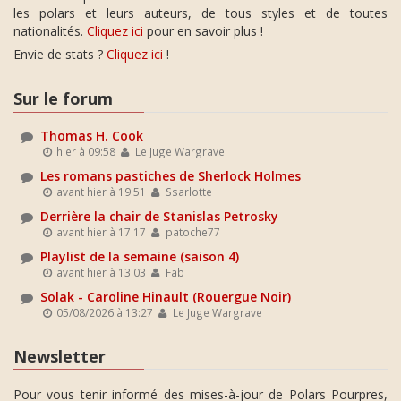
les polars et leurs auteurs, de tous styles et de toutes
nationalités.
Cliquez ici
pour en savoir plus !
Envie de stats ?
Cliquez ici
!
Sur le forum
Thomas H. Cook
hier à 09:58
Le Juge Wargrave
Les romans pastiches de Sherlock Holmes
avant hier à 19:51
Ssarlotte
Derrière la chair de Stanislas Petrosky
avant hier à 17:17
patoche77
Playlist de la semaine (saison 4)
avant hier à 13:03
Fab
Solak - Caroline Hinault (Rouergue Noir)
05/08/2026 à 13:27
Le Juge Wargrave
Newsletter
Pour vous tenir informé des mises-à-jour de Polars Pourpres,