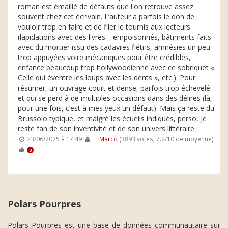
roman est émaillé de défauts que l'on retrouve assez
souvent chez cet écrivain. L’auteur a parfois le don de
vouloir trop en faire et de filer le tournis aux lecteurs
(lapidations avec des livres… empoisonnés, bâtiments faits
avec du mortier issu des cadavres flétris, amnésies un peu
trop appuyées voire mécaniques pour être crédibles,
enfance beaucoup trop hollywoodienne avec ce sobriquet «
Celle qui éventre les loups avec les dents », etc.). Pour
résumer, un ouvrage court et dense, parfois trop échevelé
et qui se perd à de multiples occasions dans des délires (là,
pour une fois, c’est à mes yeux un défaut). Mais ça reste du
Brussolo typique, et malgré les écueils indiqués, perso, je
reste fan de son inventivité et de son univers littéraire.
23/06/2025 à 17:49
El Marco
(3893 votes, 7.2/10 de moyenne)
3
Polars Pourpres
Polars Pourpres est une base de données communautaire sur