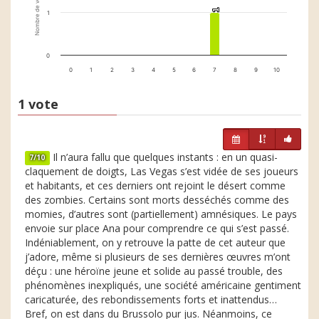
Nombre de votes
1
1
1
0
0
1
2
3
4
5
6
7
8
9
10
1 vote
Il n’aura fallu que quelques instants : en un quasi-
7/10
claquement de doigts, Las Vegas s’est vidée de ses joueurs
et habitants, et ces derniers ont rejoint le désert comme
des zombies. Certains sont morts desséchés comme des
momies, d’autres sont (partiellement) amnésiques. Le pays
envoie sur place Ana pour comprendre ce qui s’est passé.
Indéniablement, on y retrouve la patte de cet auteur que
j’adore, même si plusieurs de ses dernières œuvres m’ont
déçu : une héroïne jeune et solide au passé trouble, des
phénomènes inexpliqués, une société américaine gentiment
caricaturée, des rebondissements forts et inattendus…
Bref, on est dans du Brussolo pur jus. Néanmoins, ce