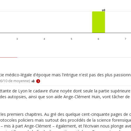
1
1
3
4
5
6
7
artie médico-légale d'époque mais l'intrigue n'est pas des plus passion
.6/10 de moyenne)
1
ttante de Lyon le cadavre d’une noyée dont seule la partie supérieure
es autopsies, ainsi que son aide Ange-Clément Huin, vont tâcher de f
les premiers chapitres. Au gré des quelque cent-cinquante pages de c
 protocoles policiers mais surtout des procédés de la science forensiqu
 – mis à part Ange-Clément – également, et l’écrivain nous plonge ave