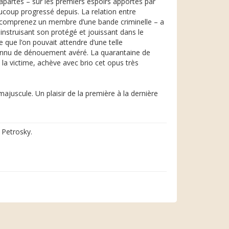
apartés – sur les premiers espoirs apportés par
ucoup progressé depuis. La relation entre
 – comprenez un membre d’une bande criminelle – a
instruisant son protégé et jouissant dans le
que l’on pouvait attendre d’une telle
s connu de dénouement avéré. La quarantaine de
 la victime, achève avec brio cet opus très
 majuscule. Un plaisir de la première à la dernière
 Petrosky.