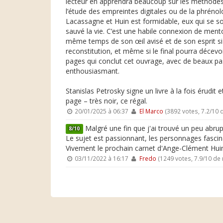
lecteur en apprendra beaucoup sur les méthodes s
l’étude des empreintes digitales ou de la phréno
Lacassagne et Huin est formidable, eux qui se s
sauvé la vie. C’est une habile connexion de ment
même temps de son œil avisé et de son esprit si 
reconstitution, et même si le final pourra décevo
pages qui conclut cet ouvrage, avec de beaux pass
enthousiasmant.
Stanislas Petrosky signe un livre à la fois érudit e
page – très noir, ce régal.
20/01/2025 à 06:37
El Marco
(3892 votes, 7.2/10
Malgré une fin que j'ai trouvé un peu abrupt
8/10
Le sujet est passionnant, les personnages fascin
Vivement le prochain carnet d'Ange-Clément Huin
03/11/2022 à 16:17
Fredo
(1249 votes, 7.9/10 de