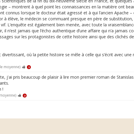
cientifiques de la fin du dix-neuvième siècle en France, et quelques 
logie – montrent à quel point les connaissances en la matière ont bea
ont connus lorsque le docteur était agressé et à qui l’ancien Apache
or à élève, le médecin se commuant presque en père de substitution, 
vif. L’enquête est également bien menée, avec toute la vraisemblance 
ir, il n’est jamais que l’écho authentique d’une affaire qui n’a jamai
ages sur les protagonistes de cette histoire ainsi que des clichés de
t divertissant, où la petite histoire se mêle à celle qui s’écrit avec une
 de moyenne)
3
e, j'ai pris beaucoup de plaisir à lire mon premier roman de Stanislas
ants.
 !
 moyenne)
3