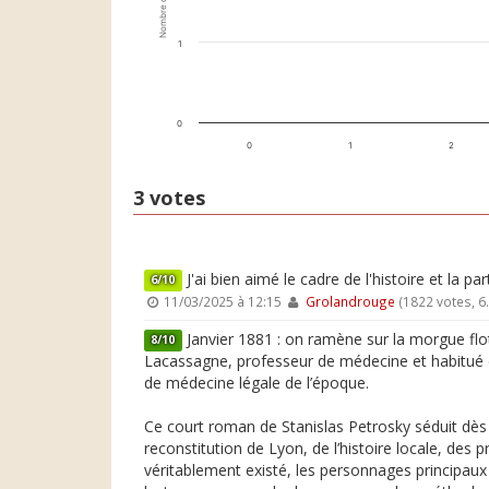
Nombre de votes
1
0
0
1
2
3 votes
J'ai bien aimé le cadre de l'histoire et la p
6/10
11/03/2025 à 12:15
Grolandrouge
(1822 votes, 6
Janvier 1881 : on ramène sur la morgue flo
8/10
Lacassagne, professeur de médecine et habitué d
de médecine légale de l’époque.
Ce court roman de Stanislas Petrosky séduit dès 
reconstitution de Lyon, de l’histoire locale, des
véritablement existé, les personnages principaux