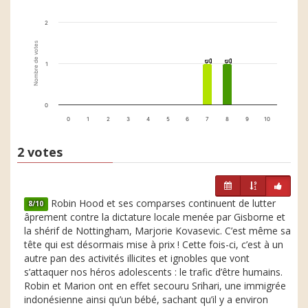
2
Nombre de votes
1
1
1
1
1
0
0
1
2
3
4
5
6
7
8
9
10
2 votes
Robin Hood et ses comparses continuent de lutter
8/10
âprement contre la dictature locale menée par Gisborne et
la shérif de Nottingham, Marjorie Kovasevic. C’est même sa
tête qui est désormais mise à prix ! Cette fois-ci, c’est à un
autre pan des activités illicites et ignobles que vont
s’attaquer nos héros adolescents : le trafic d’être humains.
Robin et Marion ont en effet secouru Srihari, une immigrée
indonésienne ainsi qu’un bébé, sachant qu’il y a environ