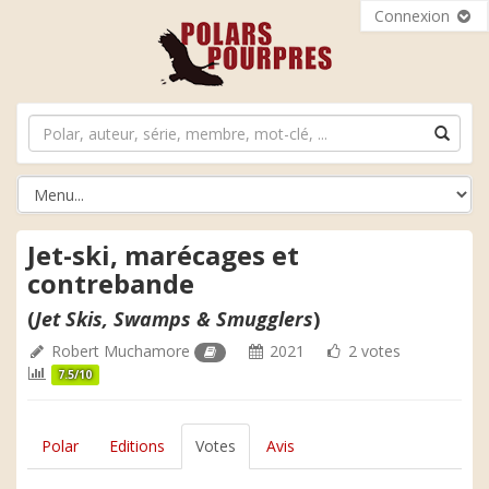
Connexion
Jet-ski, marécages et
contrebande
(
Jet Skis, Swamps & Smugglers
)
Robert Muchamore
2021
2 votes
7.5/10
Polar
Editions
Votes
Avis