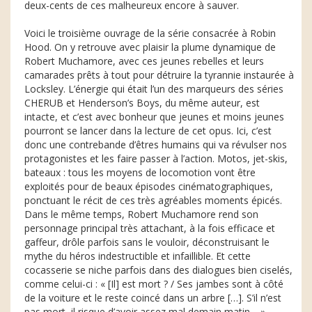
deux-cents de ces malheureux encore à sauver.
Voici le troisième ouvrage de la série consacrée à Robin
Hood. On y retrouve avec plaisir la plume dynamique de
Robert Muchamore, avec ces jeunes rebelles et leurs
camarades prêts à tout pour détruire la tyrannie instaurée à
Locksley. L’énergie qui était l’un des marqueurs des séries
CHERUB et Henderson’s Boys, du même auteur, est
intacte, et c’est avec bonheur que jeunes et moins jeunes
pourront se lancer dans la lecture de cet opus. Ici, c’est
donc une contrebande d’êtres humains qui va révulser nos
protagonistes et les faire passer à l’action. Motos, jet-skis,
bateaux : tous les moyens de locomotion vont être
exploités pour de beaux épisodes cinématographiques,
ponctuant le récit de ces très agréables moments épicés.
Dans le même temps, Robert Muchamore rend son
personnage principal très attachant, à la fois efficace et
gaffeur, drôle parfois sans le vouloir, déconstruisant le
mythe du héros indestructible et infaillible. Et cette
cocasserie se niche parfois dans des dialogues bien ciselés,
comme celui-ci : « [Il] est mort ? / Ses jambes sont à côté
de la voiture et le reste coincé dans un arbre […]. S’il n’est
pas mort, il risque d’avoir assez mal demain matin… »