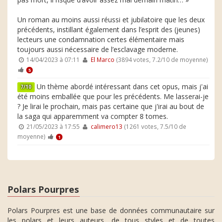
Un roman au moins aussi réussi et jubilatoire que les deux
précédents, instillant également dans l’esprit des (jeunes)
lecteurs une condamnation certes élémentaire mais
toujours aussi nécessaire de l’esclavage moderne.
14/04/2023 à 07:11
El Marco
(3894 votes, 7.2/10 de moyenne)
5
Un thème abordé intéressant dans cet opus, mais j'ai
7/10
été moins emballée que pour les précédents. Me lasserai-je
? Je lirai le prochain, mais pas certaine que j'irai au bout de
la saga qui apparemment va compter 8 tomes.
21/05/2023 à 17:55
calimero13
(1261 votes, 7.5/10 de
moyenne)
1
Polars Pourpres
Polars Pourpres est une base de données communautaire sur
les polars et leurs auteurs, de tous styles et de toutes