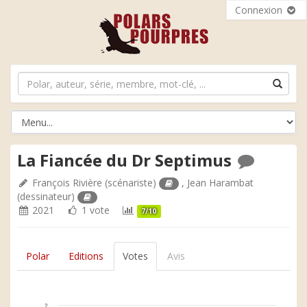
Connexion
La Fiancée du Dr Septimus
François Rivière
(scénariste)
,
Jean Harambat
(dessinateur)
2021
1 vote
7/10
Polar
Editions
Votes
Avis
2