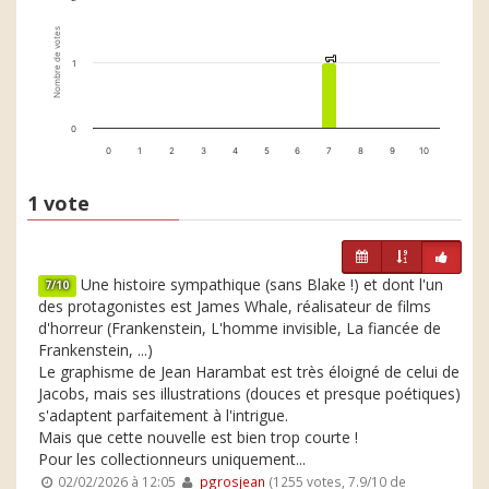
Nombre de votes
1
1
1
0
0
1
2
3
4
5
6
7
8
9
10
1 vote
Une histoire sympathique (sans Blake !) et dont l'un
7/10
des protagonistes est James Whale, réalisateur de films
d'horreur (Frankenstein, L'homme invisible, La fiancée de
Frankenstein, ...)
Le graphisme de Jean Harambat est très éloigné de celui de
Jacobs, mais ses illustrations (douces et presque poétiques)
s'adaptent parfaitement à l'intrigue.
Mais que cette nouvelle est bien trop courte !
Pour les collectionneurs uniquement...
02/02/2026 à 12:05
pgrosjean
(1255 votes, 7.9/10 de