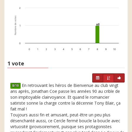
2
Nombre de votes
1
1
1
0
0
1
2
3
4
5
6
7
8
9
10
1 vote
En retrouvant les héros de Bienvenue au club vingt
8/10
ans après, Jonathan Coe passe les années 90 au crible de
son impitoyable clairvoyance. Et quand le romancier
satiriste sonne la charge contre la décennie Tony Blair, ça
fait mal !
Toujours aussi fin et amusant, peut-être un peu plus
désenchanté aussi, ce Cercle fermé boucle la boucle avec
virtuosité (provisoirement, puisque ses protagonistes