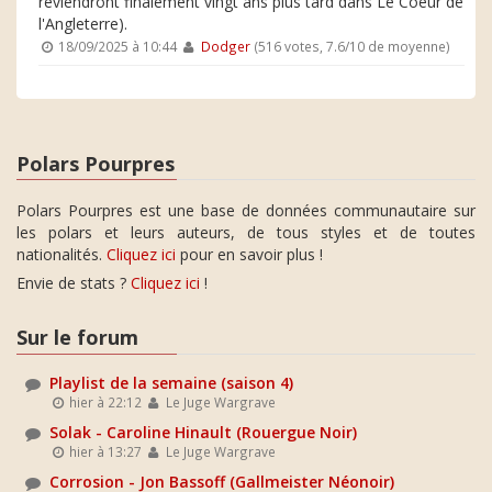
reviendront finalement vingt ans plus tard dans Le Coeur de
l'Angleterre).
18/09/2025 à 10:44
Dodger
(516 votes, 7.6/10 de moyenne)
Polars Pourpres
Polars Pourpres est une base de données communautaire sur
les polars et leurs auteurs, de tous styles et de toutes
nationalités.
Cliquez ici
pour en savoir plus !
Envie de stats ?
Cliquez ici
!
Sur le forum
Playlist de la semaine (saison 4)
hier à 22:12
Le Juge Wargrave
Solak - Caroline Hinault (Rouergue Noir)
hier à 13:27
Le Juge Wargrave
Corrosion - Jon Bassoff (Gallmeister Néonoir)