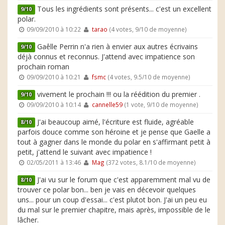
Tous les ingrédients sont présents... c'est un excellent
9/10
polar.
09/09/2010 à 10:22
tarao
(4 votes, 9/10 de moyenne)
Gaêlle Perrin n'a rien à envier aux autres écrivains
9/10
déjà connus et reconnus. J'attend avec impatience son
prochain roman
09/09/2010 à 10:21
fsmc
(4 votes, 9.5/10 de moyenne)
vivement le prochain !!! ou la réédition du premier .
9/10
09/09/2010 à 10:14
cannelle59
(1 vote, 9/10 de moyenne)
J'ai beaucoup aimé, l'écriture est fluide, agréable
8/10
parfois douce comme son héroine et je pense que Gaelle a
tout à gagner dans le monde du polar en s'affirmant petit à
petit, j'attend le suivant avec impatience !
02/05/2011 à 13:46
Mag
(372 votes, 8.1/10 de moyenne)
J'ai vu sur le forum que c'est apparemment mal vu de
8/10
trouver ce polar bon... ben je vais en décevoir quelques
uns... pour un coup d'essai... c'est plutot bon. J'ai un peu eu
du mal sur le premier chapitre, mais après, impossible de le
lâcher.