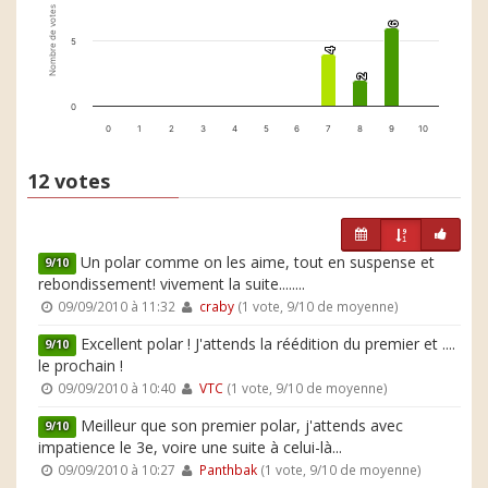
Nombre de votes
6
6
5
4
4
2
2
0
0
1
2
3
4
5
6
7
8
9
10
12 votes
Un polar comme on les aime, tout en suspense et
9/10
rebondissement! vivement la suite........
09/09/2010 à 11:32
craby
(1 vote, 9/10 de moyenne)
Excellent polar ! J'attends la réédition du premier et ....
9/10
le prochain !
09/09/2010 à 10:40
VTC
(1 vote, 9/10 de moyenne)
Meilleur que son premier polar, j'attends avec
9/10
impatience le 3e, voire une suite à celui-là...
09/09/2010 à 10:27
Panthbak
(1 vote, 9/10 de moyenne)