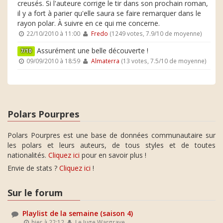
creusés. Si l'auteure corrige le tir dans son prochain roman,
il y a fort à parier qu'elle saura se faire remarquer dans le
rayon polar. À suivre en ce qui me concerne.
22/10/2010 à 11:00
Fredo
(1249 votes, 7.9/10 de moyenne)
Assurément une belle découverte !
7/10
09/09/2010 à 18:59
Almaterra
(13 votes, 7.5/10 de moyenne)
Polars Pourpres
Polars Pourpres est une base de données communautaire sur
les polars et leurs auteurs, de tous styles et de toutes
nationalités.
Cliquez ici
pour en savoir plus !
Envie de stats ?
Cliquez ici
!
Sur le forum
Playlist de la semaine (saison 4)
hier à 22:12
Le Juge Wargrave