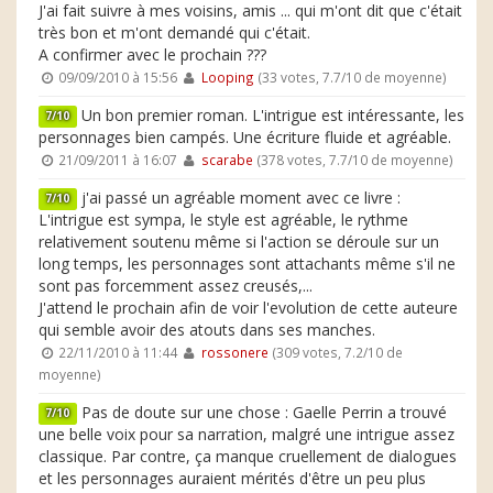
J'ai fait suivre à mes voisins, amis ... qui m'ont dit que c'était
très bon et m'ont demandé qui c'était.
A confirmer avec le prochain ???
09/09/2010 à 15:56
Looping
(33 votes, 7.7/10 de moyenne)
Un bon premier roman. L'intrigue est intéressante, les
7/10
personnages bien campés. Une écriture fluide et agréable.
21/09/2011 à 16:07
scarabe
(378 votes, 7.7/10 de moyenne)
j'ai passé un agréable moment avec ce livre :
7/10
L'intrigue est sympa, le style est agréable, le rythme
relativement soutenu même si l'action se déroule sur un
long temps, les personnages sont attachants même s'il ne
sont pas forcemment assez creusés,...
J'attend le prochain afin de voir l'evolution de cette auteure
qui semble avoir des atouts dans ses manches.
22/11/2010 à 11:44
rossonere
(309 votes, 7.2/10 de
moyenne)
Pas de doute sur une chose : Gaelle Perrin a trouvé
7/10
une belle voix pour sa narration, malgré une intrigue assez
classique. Par contre, ça manque cruellement de dialogues
et les personnages auraient mérités d'être un peu plus