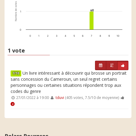
Nombre de votes
1
1
1
0
0
1
2
3
4
5
6
7
8
9
10
1 vote
Un livre intéressant à découvrir qui brosse un portrait
7/10
sans concession du Cameroun, un seul regret certains
personnages ou certaines situations répondent trop aux
codes du genre
27/01/2022 à 19:00
tduvi
(405 votes, 7.5/10 de moyenne)
2
Polars Pourpres