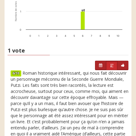
Nombre de votes
1
1
1
0
0
1
2
3
4
5
6
7
8
9
10
1 vote
Roman historique intéressant, qui nous fait découvrir
6/10
un personnage méconnu de la Seconde Guerre Mondiale,
Putzi. Les faits sont très bien racontés, la lecture est
accrocheuse, surtout pour ceux, comme moi, qui aiment en
découvrir davantage sur cette époque effroyable. Mais —
parce qu’il y a un mais, il faut bien avouer que l’histoire de
Putzi est plus burlesque qu’autre chose. Je ne suis pas sûr
que le personnage ait été assez intéressant pour en mériter
un livre. Et c’est probablement pour ça qu’on n’en a jamais
entendu parler, d’ailleurs. J’ai un peu de mal à comprendre
en quoi il a vraiment aidé l’Amérique (d’ailleurs, cette partie