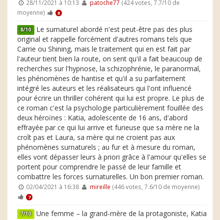
28/11/2021 à 10:13
patoche77
(424 votes, 7.7/10 de
moyenne)
8
Le surnaturel abordé n'est peut-être pas des plus
8/10
original et rappelle forcément d'autres romans tels que
Carrie ou Shining, mais le traitement qui en est fait par
l'auteur tient bien la route, on sent qu'il a fait beaucoup de
recherches sur l'hypnose, la schizophrénie, le paranormal,
les phénomènes de hantise et qu'il a su parfaitement
intégré les auteurs et les réalisateurs qui l'ont influencé
pour écrire un thriller cohérent qui lui est propre. Le plus de
ce roman c'est la psychologie particulièrement fouillée des
deux héroïnes : Katia, adolescente de 16 ans, d'abord
effrayée par ce qui lui arrive et furieuse que sa mère ne la
croît pas et Laura, sa mère qui ne croient pas aux
phénomènes surnaturels ; au fur et à mesure du roman,
elles vont dépasser leurs à priori grâce à l'amour qu'elles se
portent pour comprendre le passé de leur famille et
combattre les forces surnaturelles. Un bon premier roman.
02/04/2021 à 16:38
mireille
(446 votes, 7.6/10 de moyenne)
7
Une femme – la grand-mère de la protagoniste, Katia
7/10