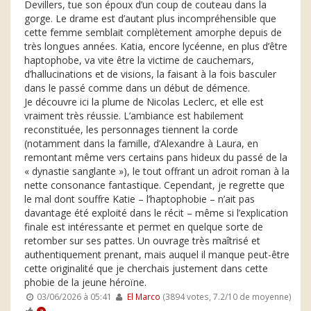
Devillers, tue son époux d’un coup de couteau dans la
gorge. Le drame est d’autant plus incompréhensible que
cette femme semblait complètement amorphe depuis de
très longues années. Katia, encore lycéenne, en plus d’être
haptophobe, va vite être la victime de cauchemars,
d’hallucinations et de visions, la faisant à la fois basculer
dans le passé comme dans un début de démence.
Je découvre ici la plume de Nicolas Leclerc, et elle est
vraiment très réussie. L’ambiance est habilement
reconstituée, les personnages tiennent la corde
(notamment dans la famille, d’Alexandre à Laura, en
remontant même vers certains pans hideux du passé de la
« dynastie sanglante »), le tout offrant un adroit roman à la
nette consonance fantastique. Cependant, je regrette que
le mal dont souffre Katie – l’haptophobie – n’ait pas
davantage été exploité dans le récit – même si l’explication
finale est intéressante et permet en quelque sorte de
retomber sur ses pattes. Un ouvrage très maîtrisé et
authentiquement prenant, mais auquel il manque peut-être
cette originalité que je cherchais justement dans cette
phobie de la jeune héroïne.
03/06/2026 à 05:41
El Marco
(3894 votes, 7.2/10 de moyenne)