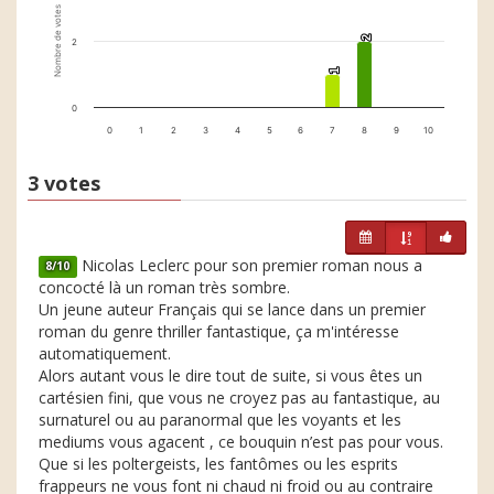
Nombre de votes
2
2
2
1
1
0
0
1
2
3
4
5
6
7
8
9
10
3 votes
Nicolas Leclerc pour son premier roman nous a
8/10
concocté là un roman très sombre.
Un jeune auteur Français qui se lance dans un premier
roman du genre thriller fantastique, ça m'intéresse
automatiquement.
Alors autant vous le dire tout de suite, si vous êtes un
cartésien fini, que vous ne croyez pas au fantastique, au
surnaturel ou au paranormal que les voyants et les
mediums vous agacent , ce bouquin n’est pas pour vous.
Que si les poltergeists, les fantômes ou les esprits
frappeurs ne vous font ni chaud ni froid ou au contraire