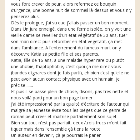
vous font crever de peur, alors refermez ce bouquin
d’urgence, une bonne nuit de sommeil là-dessus et vous n'y
penserez plus.
Dès le prologue, j’ai su que j'allais passer un bon moment.
Dans Un Jura enneigé, dans une ferme isolée, on y voit une
vieille dame se réveiller d'un état végétatif de 30 ans, tuer
son mari direct puis retomber en état végétatif, çà met
dans l’ambiance. A l'enterrement du fameux mari, on y
découvre Katia sa petite fille et ses parents.
Katia, fille de 16 ans, a une maladie hyper rare ou plutôt
une phobie, l’haptophobie, c'est quoi ça me direz-vous
(bandes d’ignares dont je fais parti), eh bien c’est qu’elle ne
peut avoir aucun contact physique avec un humain, je
précise .......
Et puis il se passe plein de chose, disons, pas très nette et
nous voilà parti pour un bon page turner .
J’ai été impressionné par la qualité d’écriture de l’auteur qui
malgré sa jeunesse évite tous les pièges que ce genre de
roman peut créer et maitrise parfaitement son sujet.
Bien sur tout n’est pas parfait, deux /trois trucs m’ont fait
tiquer mais dans l’ensemble çà tiens la route.
Un auteur en devenir, çà je pourrais le parier