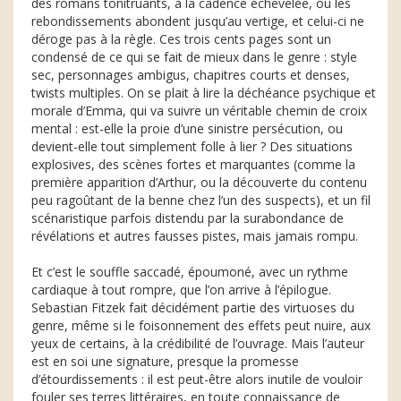
des romans tonitruants, à la cadence échevelée, où les
rebondissements abondent jusqu’au vertige, et celui-ci ne
déroge pas à la règle. Ces trois cents pages sont un
condensé de ce qui se fait de mieux dans le genre : style
sec, personnages ambigus, chapitres courts et denses,
twists multiples. On se plait à lire la déchéance psychique et
morale d’Emma, qui va suivre un véritable chemin de croix
mental : est-elle la proie d’une sinistre persécution, ou
devient-elle tout simplement folle à lier ? Des situations
explosives, des scènes fortes et marquantes (comme la
première apparition d’Arthur, ou la découverte du contenu
peu ragoûtant de la benne chez l’un des suspects), et un fil
scénaristique parfois distendu par la surabondance de
révélations et autres fausses pistes, mais jamais rompu.
Et c’est le souffle saccadé, époumoné, avec un rythme
cardiaque à tout rompre, que l’on arrive à l’épilogue.
Sebastian Fitzek fait décidément partie des virtuoses du
genre, même si le foisonnement des effets peut nuire, aux
yeux de certains, à la crédibilité de l’ouvrage. Mais l’auteur
est en soi une signature, presque la promesse
d’étourdissements : il est peut-être alors inutile de vouloir
fouler ses terres littéraires, en toute connaissance de