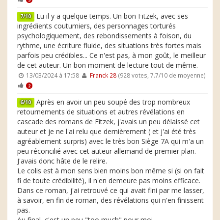
Lu il y a quelque temps. Un bon Fitzek, avec ses
7/10
ingrédients coutumiers, des personnages torturés
psychologiquement, des rebondissements à foison, du
rythme, une écriture fluide, des situations très fortes mais
parfois peu crédibles... Ce n'est pas, à mon goût, le meilleur
de cet auteur. Un bon moment de lecture tout de même.
13/03/2024 à 17:58
Franck 28
(928 votes, 7.7/10 de moyenne)
2
Après en avoir un peu soupé des trop nombreux
6/10
retournements de situations et autres révélations en
cascade des romans de Fitzek, j'avais un peu délaissé cet
auteur et je ne l'ai relu que dernièrement ( et j'ai été très
agréablement surpris) avec le très bon Siège 7A qui m'a un
peu réconcilié avec cet auteur allemand de premier plan.
J'avais donc hâte de le relire.
Le colis est à mon sens bien moins bon même si (si on fait
fi de toute crédibilité), il n'en demeure pas moins efficace.
Dans ce roman, j'ai retrouvé ce qui avait fini par me lasser,
à savoir, en fin de roman, des révélations qui n'en finissent
pas.
Au final, c'est un peu "too much" pour moi.