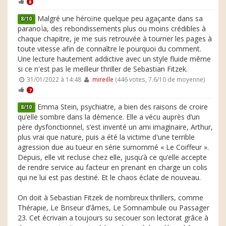
8
Malgré une héroïne quelque peu agaçante dans sa
8/10
paranoÏa, des rebondissements plus ou moins crédibles à
chaque chapitre, je me suis retrouvée à tourner les pages à
toute vitesse afin de connaître le pourquoi du comment.
Une lecture hautement addictive avec un style fluide même
si ce n'est pas le meilleur thriller de Sebastian Fitzek.
31/01/2022 à 14:48
mireille
(446 votes, 7.6/10 de moyenne)
7
Emma Stein, psychiatre, a bien des raisons de croire
8/10
qu’elle sombre dans la démence. Elle a vécu auprès d’un
père dysfonctionnel, s’est inventé un ami imaginaire, Arthur,
plus vrai que nature, puis a été la victime d'une terrible
agression due au tueur en série surnommé « Le Coiffeur ».
Depuis, elle vit recluse chez elle, jusqu’à ce qu’elle accepte
de rendre service au facteur en prenant en charge un colis
qui ne lui est pas destiné. Et le chaos éclate de nouveau.
On doit à Sebastian Fitzek de nombreux thrillers, comme
Thérapie, Le Briseur d’âmes, Le Somnambule ou Passager
23. Cet écrivain a toujours su secouer son lectorat grâce à