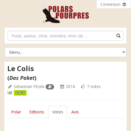
Connexion
Le Colis
(
Das Paket
)
Sebastian Fitzek
2016
7 votes
7.4/10
Polar
Editions
Votes
Avis