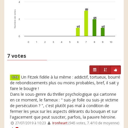
4
3
3
Nombre de votes
2
2
2
1
1
1
1
0
0
1
2
3
4
5
6
7
8
9
10
7 votes
Un Fitzek fidèle à lui même : addictif, tortueux, bourré
7/10
de rebondissements plus ou moins probables, bref, il sait y
faire le bougre !
Dans le sous-genre du thriller psychologique qui cartonne
en ce moment, le fameux : " suis-je folle ou suis-je victime
de persécution ? ", c'est plutôt pas mal à condition de
fermer les yeux sur les aspects délirants du bouquin et sur
l'agacement que peut susciter, parfois, la pauvre héroïne.
27/07/2019 à 10:23
Ironheart
(945 votes, 7.4/10 de moyenne)