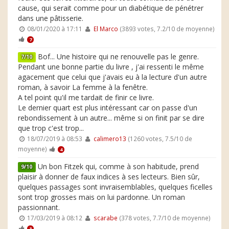
cause, qui serait comme pour un diabétique de pénétrer
dans une pâtisserie.
08/01/2020 à 17:11
El Marco
(3893 votes, 7.2/10 de moyenne)
7
Bof... Une histoire qui ne renouvelle pas le genre.
7/10
Pendant une bonne partie du livre , j'ai ressenti le même
agacement que celui que j'avais eu à la lecture d'un autre
roman, à savoir La femme à la fenêtre.
A tel point qu'il me tardait de finir ce livre.
Le dernier quart est plus intéressant car on passe d'un
rebondissement à un autre... même si on finit par se dire
que trop c'est trop...
18/07/2019 à 08:53
calimero13
(1260 votes, 7.5/10 de
moyenne)
4
Un bon Fitzek qui, comme à son habitude, prend
9/10
plaisir à donner de faux indices à ses lecteurs. Bien sûr,
quelques passages sont invraisemblables, quelques ficelles
sont trop grosses mais on lui pardonne. Un roman
passionnant.
17/03/2019 à 08:12
scarabe
(378 votes, 7.7/10 de moyenne)
3