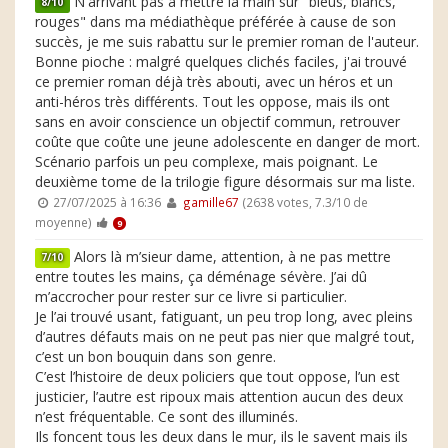
N'arrivant pas à mettre la main sur "bleus, blancs,
8/10
rouges" dans ma médiathèque préférée à cause de son
succès, je me suis rabattu sur le premier roman de l'auteur.
Bonne pioche : malgré quelques clichés faciles, j'ai trouvé
ce premier roman déjà très abouti, avec un héros et un
anti-héros très différents. Tout les oppose, mais ils ont
sans en avoir conscience un objectif commun, retrouver
coûte que coûte une jeune adolescente en danger de mort.
Scénario parfois un peu complexe, mais poignant. Le
deuxième tome de la trilogie figure désormais sur ma liste.
27/07/2025 à 16:36
gamille67
(2638 votes, 7.3/10 de
moyenne)
9
Alors là m’sieur dame, attention, à ne pas mettre
7/10
entre toutes les mains, ça déménage sévère. J’ai dû
m’accrocher pour rester sur ce livre si particulier.
Je l’ai trouvé usant, fatiguant, un peu trop long, avec pleins
d’autres défauts mais on ne peut pas nier que malgré tout,
c’est un bon bouquin dans son genre.
C’est l’histoire de deux policiers que tout oppose, l’un est
justicier, l’autre est ripoux mais attention aucun des deux
n’est fréquentable. Ce sont des illuminés.
Ils foncent tous les deux dans le mur, ils le savent mais ils