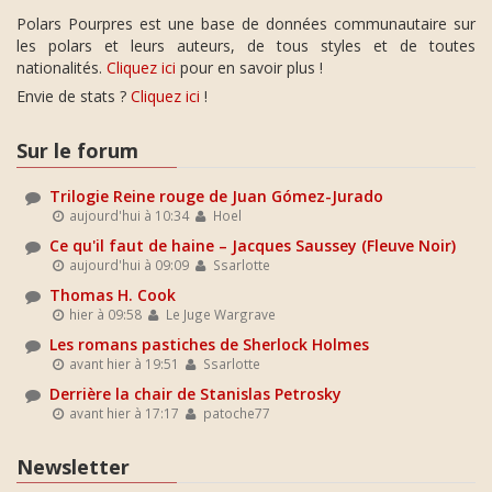
Polars Pourpres est une base de données communautaire sur
les polars et leurs auteurs, de tous styles et de toutes
nationalités.
Cliquez ici
pour en savoir plus !
Envie de stats ?
Cliquez ici
!
Sur le forum
Trilogie Reine rouge de Juan Gómez-Jurado
aujourd'hui à 10:34
Hoel
Ce qu'il faut de haine – Jacques Saussey (Fleuve Noir)
aujourd'hui à 09:09
Ssarlotte
Thomas H. Cook
hier à 09:58
Le Juge Wargrave
Les romans pastiches de Sherlock Holmes
avant hier à 19:51
Ssarlotte
Derrière la chair de Stanislas Petrosky
avant hier à 17:17
patoche77
Newsletter