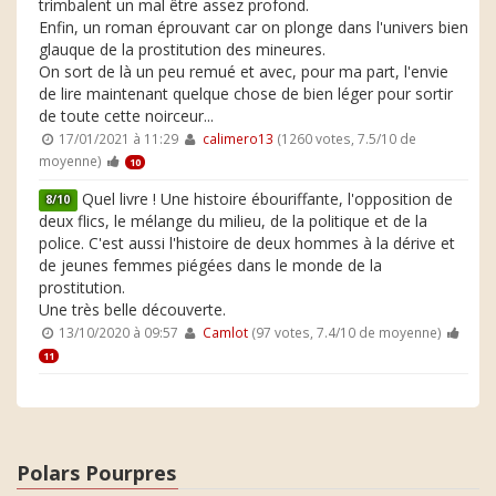
trimbalent un mal être assez profond.
Enfin, un roman éprouvant car on plonge dans l'univers bien
glauque de la prostitution des mineures.
On sort de là un peu remué et avec, pour ma part, l'envie
de lire maintenant quelque chose de bien léger pour sortir
de toute cette noirceur...
17/01/2021 à 11:29
calimero13
(1260 votes, 7.5/10 de
moyenne)
10
Quel livre ! Une histoire ébouriffante, l'opposition de
8/10
deux flics, le mélange du milieu, de la politique et de la
police. C'est aussi l'histoire de deux hommes à la dérive et
de jeunes femmes piégées dans le monde de la
prostitution.
Une très belle découverte.
13/10/2020 à 09:57
Camlot
(97 votes, 7.4/10 de moyenne)
11
Polars Pourpres