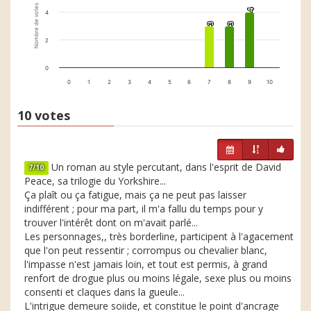
Nombre de votes
4
4
4
3
3
3
3
2
0
0
1
2
3
4
5
6
7
8
9
10
10 votes
Un roman au style percutant, dans l'esprit de David
7/10
Peace, sa trilogie du Yorkshire...
Ça plaît ou ça fatigue, mais ça ne peut pas laisser
indifférent ; pour ma part, il m'a fallu du temps pour y
trouver l'intérêt dont on m'avait parlé...
Les personnages,, très borderline, participent à l'agacement
que l'on peut ressentir ; corrompus ou chevalier blanc,
l'impasse n'est jamais loin, et tout est permis, à grand
renfort de drogue plus ou moins légale, sexe plus ou moins
consenti et claques dans la gueule...
L'intrigue demeure soiide, et constitue le point d'ancrage