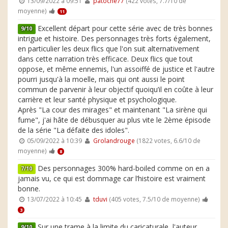
13/09/2022 à 09:51
patoche77
(422 votes, 7.7/10 de
moyenne)
11
Excellent départ pour cette série avec de très bonnes
9/10
intrigue et histoire. Des personnages très forts également,
en particulier les deux flics que l'on suit alternativement
dans cette narration très efficace. Deux flics que tout
oppose, et même ennemis, l'un assoiffé de justice et l'autre
pourri jusqu'à la moelle, mais qui ont aussi le point
commun de parvenir à leur objectif quoiqu’il en coûte à leur
carrière et leur santé physique et psychologique.
Après "La cour des mirages" et maintenant "La sirène qui
fume", j'ai hâte de débusquer au plus vite le 2ème épisode
de la série "La défaite des idoles".
05/09/2022 à 10:39
Grolandrouge
(1822 votes, 6.6/10 de
moyenne)
8
Des personnages 300% hard-boiled comme on en a
7/10
jamais vu, ce qui est dommage car l’histoire est vraiment
bonne.
13/07/2022 à 10:45
tduvi
(405 votes, 7.5/10 de moyenne)
3
Sur une trame à la limite du caricaturale, l'auteur
9/10