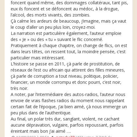
foncent quand même, des dommages collatéraux, tant pis,
eux ils foncent et se défoncent au médoc, à la drogue,
l’alcool, des morts vivants, des zombies.
Çà calme les ardeurs de beaucoup, j’imagine, mais ça vaut
le coup d’aller un peu plus loin, croyez-moi.
La narration est particulière également, l’auteur emploie
des « Je » ou des « tu » suivant le flic concerné.
Pratiquement à chaque chapitre, on change de flics, on est
dans leurs têtes, on ressent tout, la moindre pensée, c’est
particulier mais intéressant.
L’histoire se passe en 2011, çà parle de prostitution, de
réseaux de l’est ou africain qui attirent des filles mineures,
çà parle de corruption a tout niveau, politique, policier,
financier, un monde corrompu et donc pourri, c’est noir,
très noir.
A noter, par l’intermédiaire des autos-radios, l’auteur nous
envoie de vrais flashes radios du moment nous rappelant
certain fait de l’époque, j’ai bien aimé, çà nous immerge un
peu plus dans de l’authentique.
Au final, un polar très dur, sanglant, violent, ne cachant
aucune dépravation, vulgaire, parfois repoussant, parfois
éreintant mais bon j’ai aimé ….