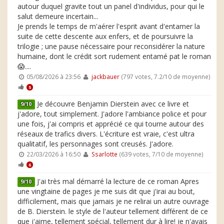
autour duquel gravite tout un panel d'individus, pour qui le
salut demeure incertain...
Je prends le temps de m'aérer l'esprit avant d'entamer la
suite de cette descente aux enfers, et de poursuivre la
trilogie ; une pause nécessaire pour reconsidérer la nature
humaine, dont le crédit sort rudement entamé pat le roman
😱....
05/08/2026 à 23:56
jackbauer
(797 votes, 7.2/10 de moyenne)
5
Je découvre Benjamin Dierstein avec ce livre et
9/10
j'adore, tout simplement. J'adore l'ambiance police et pour
une fois, j'ai compris et apprécié ce qui tourne autour des
réseaux de trafics divers. L'écriture est vraie, c'est ultra
qualitatif, les personnages sont creusés. J'adore.
22/03/2026 à 16:50
Ssarlotte
(639 votes, 7/10 de moyenne)
6
J'ai très mal démarré la lecture de ce roman Apres
9/10
une vingtaine de pages je me suis dit que j'irai au bout,
difficilement, mais que jamais je ne relirai un autre ouvrage
de B. Dierstein. le style de l'auteur tellement différent de ce
que j'aime, tellement spécial, tellement dur à lire! je n'avais