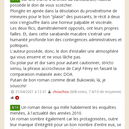
possède le don de vous scotcher.
Plongée en apnée dans la désolation du proxénétisme de
mineures pour le bon "plaisir" des puissants, le récit à deux
voix s'engouffre dans une horreur palpable et viscérale.
Les deux flics, diamétralement opposés, ont leurs propres
failles. Et, dans cette sarabande macabre s'extrait une
humanité profonde loin des contingences administratives et
politiques.
L'auteur possède, donc, le don d'installer une atmosphère
qui vous enserre et ne vous lâche pas.
Du polar pur et dur sans pour autant cautionner, stricto
sensu, la phrase accrocheuse de Caryl Férey en faisant la
comparaison malaisée avec DOA.
Putain de bon roman comme dirait Bukowski, là, je
souscris!
21/04/2021 à 12:31
chouchou
(608 votes, 7.6/10 de moyenne)
8
Un roman dense qui mêle habilement les enquêtes
8/10
menées, à l'actualité des années 2010.
Un roman sombre également car les protagonistes, outre
leur manque d'intégrité pour un bon nombre d'entre eux, se