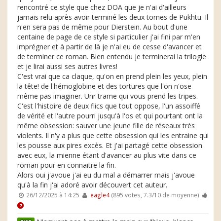
rencontré ce style que chez DOA que je n'ai d'ailleurs
jamais relu après avoir terminé les deux tomes de Pukhtu. Il
n'en sera pas de même pour Dierstein. Au bout d'une
centaine de page de ce style si particulier j'ai fini par m'en
imprégner et à partir de là je n'ai eu de cesse d'avancer et
de terminer ce roman. Bien entendu je terminerai la trilogie
et je lirai aussi ses autres livres!
C'est vrai que ca claque, qu'on en prend plein les yeux, plein
la tête! de l'hémoglobine et des tortures que l'on n'ose
même pas imaginer. Unr trame qui vous prend les tripes.
C'est l'histoire de deux flics que tout oppose, l'un assoiffé
de vérité et l'autre pourri jusqu'à l'os et qui pourtant ont la
même obsession: sauver une jeune fille de réseaux très
violents. Il n'y a plus que cette obsession qui les entraine qui
les pousse aux pires excès. Et j'ai partagé cette obsession
avec eux, la mienne étant d'avancer au plus vite dans ce
roman pour en connaitre la fin.
Alors oui j'avoue j'ai eu du mal a démarrer mais j'avoue
qu'à la fin j'ai adoré avoir découvert cet auteur.
26/12/2025 à 14:25
eagle4
(895 votes, 7.3/10 de moyenne)
7