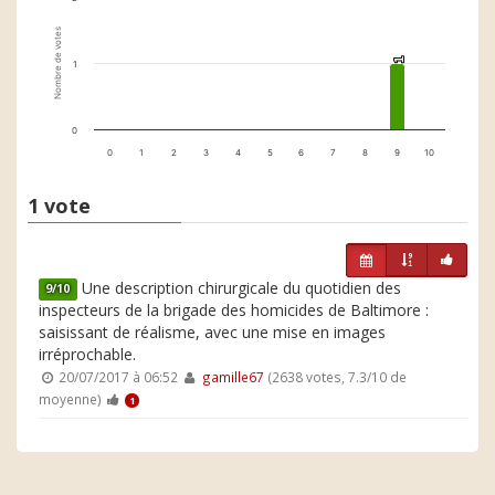
Nombre de votes
1
1
1
0
0
1
2
3
4
5
6
7
8
9
10
1 vote
Une description chirurgicale du quotidien des
9/10
inspecteurs de la brigade des homicides de Baltimore :
saisissant de réalisme, avec une mise en images
irréprochable.
20/07/2017 à 06:52
gamille67
(2638 votes, 7.3/10 de
moyenne)
1