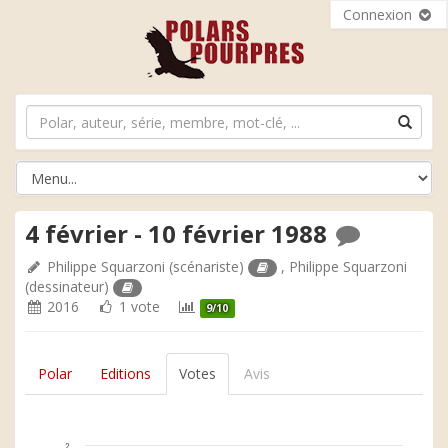
Connexion
4 février - 10 février 1988
Philippe Squarzoni
(scénariste)
,
Philippe Squarzoni
(dessinateur)
2016
1 vote
9/10
Polar
Editions
Votes
Avis
2