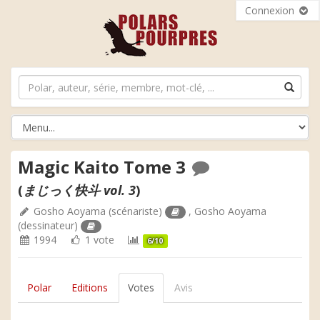
Connexion
Magic Kaito Tome 3
(
まじっく快斗 vol. 3
)
Gosho Aoyama
(scénariste)
,
Gosho Aoyama
(dessinateur)
1994
1 vote
6/10
Polar
Editions
Votes
Avis