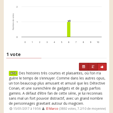
2
Nombre de votes
1
1
1
0
0
1
2
3
4
5
6
7
8
9
10
1 vote
Des histoires très courtes et plaisantes, où l’on n’a
6/10
guère le temps de s’ennuyer. Comme dans les autres opus,
un ton beaucoup plus amusant et amusé que les Détective
Conan, et une surenchère de gadgets et de gags parfois
gamins. A défaut d’être fan de cette série, je lui reconnais
sans mal un fort pouvoir distractif, avec un grand nombre
de personnages gravitant autour du magicien.
15/01/2017 à 19:56
El Marco
(3892 votes, 7.2/10 de moyenne)