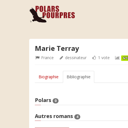
Marie Terray
France
dessinateur
1 vote
6/1
Biographie
Bibliographie
Polars
0
Autres romans
4