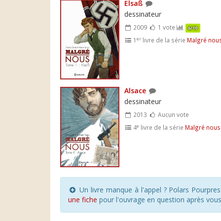
Elsaß
dessinateur
2009
1 vote
6/10
er
1
livre de la série
Malgré nou
Alsace
dessinateur
2013
Aucun vote
e
4
livre de la série
Malgré nous
Un livre manque à l'appel ? Polars Pourpre
une fiche
pour l'ouvrage en question après vou