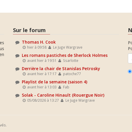
Sur le forum
N
Thomas H. Cook
es
P
hier à 09:58
Le Juge Wargrave
ous
Po
en
Les romans pastiches de Sherlock Holmes
avant hier à 19:51
Ssarlotte
Derrière la chair de Stanislas Petrosky
avant hier à 17:17
patoche77
Playlist de la semaine (saison 4)
avant hier à 13:03
Fab
Solak - Caroline Hinault (Rouergue Noir)
05/08/2026 à 13:27
Le Juge Wargrave
vés.