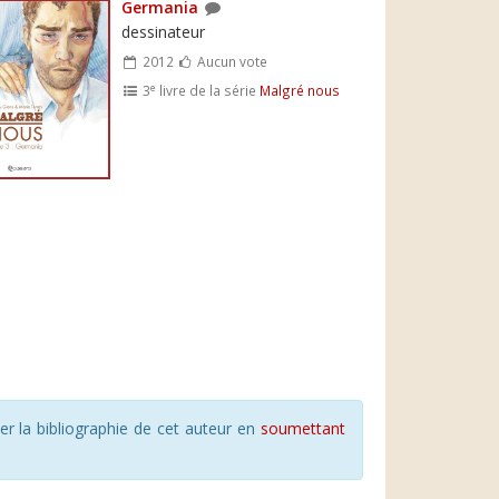
Germania
dessinateur
2012
Aucun vote
e
3
livre de la série
Malgré nous
r la bibliographie de cet auteur en
soumettant