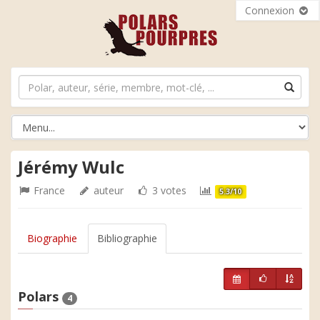
Connexion
Jérémy Wulc
France
auteur
3 votes
5.3/10
Biographie
Bibliographie
Polars
4