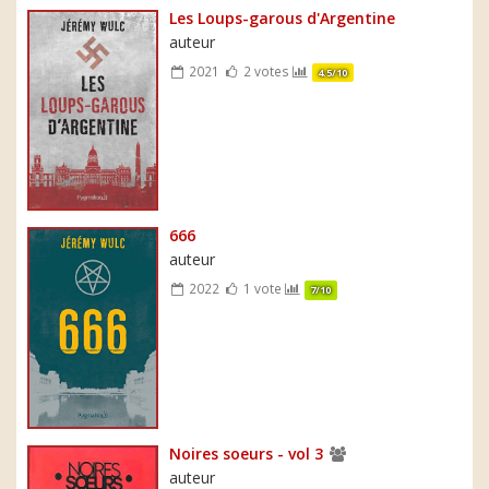
Les Loups-garous d'Argentine
auteur
2021
2 votes
4.5/10
666
auteur
2022
1 vote
7/10
Noires soeurs - vol 3
auteur