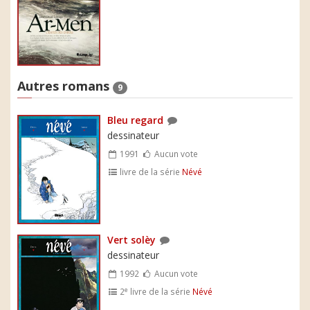
Autres romans
9
Bleu regard
dessinateur
1991
Aucun vote
livre de la série
Névé
Vert solèy
dessinateur
1992
Aucun vote
e
2
livre de la série
Névé