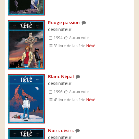
Rouge passion
dessinateur
1994
Aucun vote
e
3
livre de la série
Névé
Blanc Népal
dessinateur
1996
Aucun vote
e
4
livre de la série
Névé
Noirs désirs
dessinateur