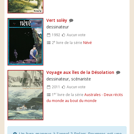
Vert solèy
dessinateur
1992
Aucun vote
e
2
livre de la série
Névé
Voyage aux îles de la Désolation
dessinateur, scénariste
2011
Aucun vote
er
1
livre de la série
Australes - Deux récits
du monde au bout du monde
Un livre manque à l'appel ? Polars Pourpres est une