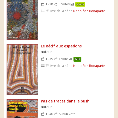
1938
3 votes
6.3/10
e
6
livre de la série
Napoléon Bonaparte
Le Récif aux espadons
auteur
1939
1 vote
8/10
e
7
livre de la série
Napoléon Bonaparte
Pas de traces dans le bush
auteur
1940
Aucun vote