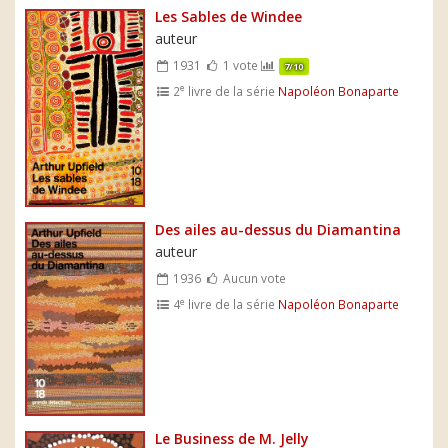
Les Sables de Windee
auteur
1931
1 vote
7/10
e
2
livre de la série
Napoléon Bonaparte
Des ailes au-dessus du Diamantina
auteur
1936
Aucun vote
e
4
livre de la série
Napoléon Bonaparte
Le Business de M. Jelly