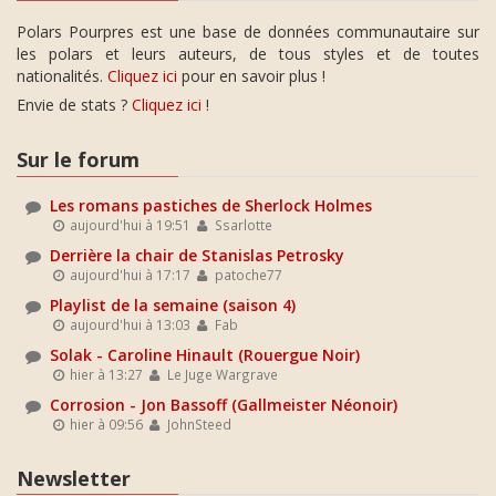
Polars Pourpres est une base de données communautaire sur
les polars et leurs auteurs, de tous styles et de toutes
nationalités.
Cliquez ici
pour en savoir plus !
Envie de stats ?
Cliquez ici
!
Sur le forum
Les romans pastiches de Sherlock Holmes
aujourd'hui à 19:51
Ssarlotte
Derrière la chair de Stanislas Petrosky
aujourd'hui à 17:17
patoche77
Playlist de la semaine (saison 4)
aujourd'hui à 13:03
Fab
Solak - Caroline Hinault (Rouergue Noir)
hier à 13:27
Le Juge Wargrave
Corrosion - Jon Bassoff (Gallmeister Néonoir)
hier à 09:56
JohnSteed
Newsletter